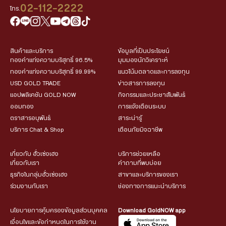
02-112-2222
โทร.
สินค้าและบริการ
ข้อมูลที่เป็นประโยชน์
ทองคำแท่งความบริสุทธิ์ 96.5%
มุมมองนักวิเคราะห์
ทองคำแท่งความบริสุทธิ์ 99.99%
แนวโน้มตลาดและการลงทุน
USD GOLD TRADE
ข่าวสารการลงทุน
แอปพลิเคชัน GOLD NOW
กิจกรรมและประชาสัมพันธ์
ออมทอง
การแจ้งเตือนระบบ
ตราสารอนุพันธ์
สาระน่ารู้
บริการ Chat & Shop
เตือนภัยมิจฉาชีพ
เกี่ยวกับ ฮั่วเซ่งเฮง
บริการช่วยเหลือ
เกี่ยวกับเรา
คำถามที่พบบ่อย
ธุรกิจในกลุ่มฮั่วเซ่งเฮง
สาขาและบริการของเรา
ร่วมงานกับเรา
ช่องทางการแนะนำบริการ
นโยบายการคุ้มครองข้อมูลส่วนบุคคล
Download GoldNOW app
เงื่อนไขและข้อกำหนดในการใช้งาน