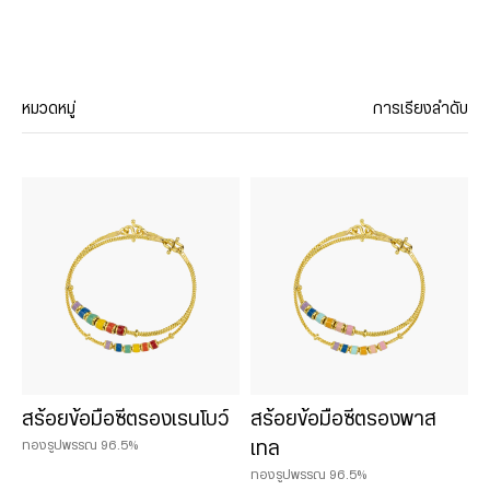
หมวดหมู่
การเรียงลำดับ
ประเภทสินค้า
สร้อยคอ
จี้
สร้อยข้อมือ
กำไล
แหวน
ต่างหู
ลงยา
สร้อยข้อมือซีตรองเรนโบว์
สร้อยข้อมือซีตรองพาส
เซ็ทเครื่องประดับ
ทองรูปพรรณ 96.5%
เทล
ทองคำสไตล์จีน
ทองรูปพรรณ 96.5%
เครื่องประดับชาร์มและหินมงคล