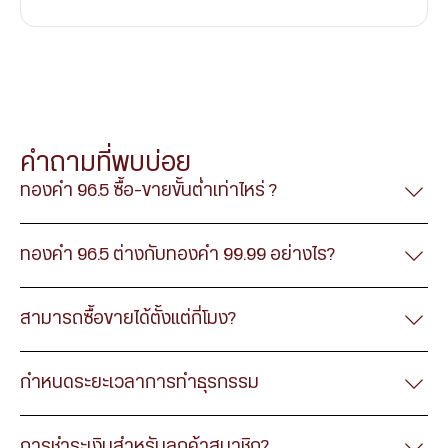
เป็นการชำระผ่านช่องทาง Internet Banking โดยการล็อกอินเข้า
เป็นการชำระด้วยบัตรที่ทางฮั่วเซ่งเฮงทำร่วมกับ ธนาคารกสิกร
ตัดเงินจากบัญชีธนาคารที่ท่านแจ้งไว้ในวันสมัครสมาชิก ซึ่งเมื่อ
เป็นการชำระผ่านช่องทาง แอปพลิเคชัน โมบายแบงก์กิ้ง ของ 3
โอนชำระผ่านหน้าเคาน์เตอร์ธนาคาร หรือ แอปพลิเคชันของ
ไทย ลูกค้าสามารถนำบัตรมาชำระค่าทองโดยตรงที่หน้าสาขา
ครบกำหนด 3 วันทำการ ยอดการสั่งซื้อจะถูกชำระอัตโนมัติ
ธนาคาร ได้แก่
บัญชีธนาคาร
ธนาคาร
ธนาคารกสิกรไทย (K PLUS), ธนาคารไทยพาณิชย์ (SCB EASY)
ผ่าน URL ของธนาคารนั้นๆ ค่าธรรมเนียม 15 บาท
*ต้องนำส่งหลักฐานการชำระมาที่ อีเมล :
และธนาคารกรุงเทพ (Bangkok Bank)
online965@huasengheng.com
คำถามที่พบบ่อย
มีค่าธรรมเนียม ดังนี้
นำเครื่องหมายถูกออกจากช่องใช้ราคา
นำเครื่องหมายถูก
ทองคำ 96.5 ซื้อ-ขายขั้นต่ำเท่าไหร่ ?
ระบุน้ำหนักทอง
ธนาคารกสิกรไทย (K PLUS) ฟรีค่าธรรมเนียม
ออกจากช่องใช้ราคาปัจจุบัน
ปัจจุบัน
ธนาคารไทยพาณิชย์ (SCB EASY) 3 บาท
ธนาคารกรุงเทพ (Bangkok Bank) 3 บาท
ทองคำ 96.5 ต่างกับทองคำ 99.99 อย่างไร?
สามารถซื้อขายได้ตั้งแต่กี่โมง?
กำหนดระยะเวลาการทำธุรกรรม
ระบุน้ำหนักทอง
ระบุน้ำหนักทอง
กด ส่งคำสั่ง
การชำระเงินสำหรับลูกค้าสมาชิก?