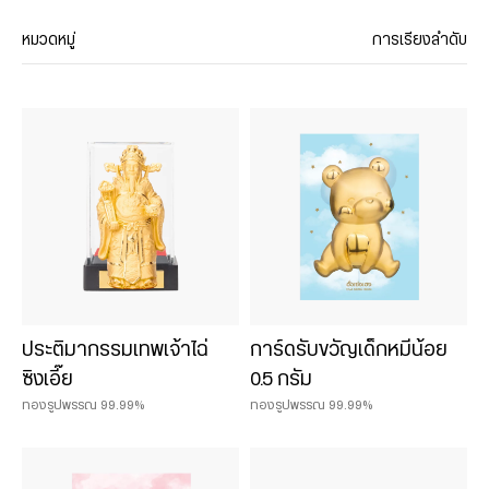
หมวดหมู่
การเรียงลำดับ
ประเภทสินค้า
ทองคำแท่ง 99.99%
ประติมากรรมทองคำ
น้ำหนักสินค้า
0.075 บาท
ประติมากรรมเทพเจ้าไฉ่
การ์ดรับขวัญเด็กหมีน้อย
0.125 บาท
ซิงเอี๊ย
0.5 กรัม
0.25 บาท
ทองรูปพรรณ 99.99%
ทองรูปพรรณ 99.99%
0.50 บาท
1 บาท