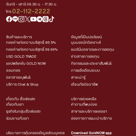
จันทร์ - เสาร์ 09.30 น. - 17.30 น.
02-112-2222
โทร.
สินค้าและบริการ
ข้อมูลที่เป็นประโยชน์
ทองคำแท่งความบริสุทธิ์ 96.5%
มุมมองนักวิเคราะห์
ทองคำแท่งความบริสุทธิ์ 99.99%
แนวโน้มตลาดและการลงทุน
USD GOLD TRADE
ข่าวสารการลงทุน
แอปพลิเคชัน GOLD NOW
กิจกรรมและประชาสัมพันธ์
ออมทอง
การแจ้งเตือนระบบ
ตราสารอนุพันธ์
สาระน่ารู้
บริการ Chat & Shop
เตือนภัยมิจฉาชีพ
เกี่ยวกับ ฮั่วเซ่งเฮง
บริการช่วยเหลือ
เกี่ยวกับเรา
คำถามที่พบบ่อย
ธุรกิจในกลุ่มฮั่วเซ่งเฮง
สาขาและบริการของเรา
ร่วมงานกับเรา
ช่องทางการแนะนำบริการ
นโยบายการคุ้มครองข้อมูลส่วนบุคคล
Download GoldNOW app