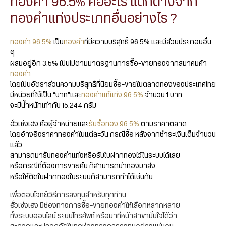
ทองคำ 96.5% คืออะไร แตกต่างจาก
ทองคำแท่งประเภทอื่นอย่างไร ?
ทอง
คำ
96.5
%
เป็น
ทอง
คำ
ที่มีความบริสุทธิ์
96.5
%
และมีส่วนประกอบอื่น
ๆ
ผสมอยู่อีก 3.5%
เป็นไปตามมาตรฐานการซื้อ-ขายทองจากสมาคมค้า
ทองคำ
โดยเป็นอัตราส่วนความบริสุทธิ์ที่นิยมซื้อ-ขายในตลาดทองของประเทศไทย
มีหน่วยที่ใช้เป็น “บาท”และ
ทองคำแท้แท่ง 96.5
%
จำนวน 1 บาท
จะมีน้ำหนักเท่ากับ 15.244 กรัม
ฮั่วเซ่งเฮง
คือผู้
จำหน่ายและ
รับซื้อทอง 96.5
%
ตามราคาตลาด
โดยอ้างอิงราคาทองคำในแต่ละวัน กรณีซื้อ หลังจากชำระเงินเต็มจำนวน
แล้ว
สามารถมารับทองคำแท่งหรือรับใบฝากทองไว้ในระบบได้
เลย
หรือ
กรณีที่ต้องการขายคืน ก็
สามารถนำทองมาส่ง
หรือให้ตัดใบฝากทองในระบบก็สามารถทำได้
เช่นกัน
เพื่อตอบโจทย์วิธีการลงทุนสำหรับทุกท่าน
ฮั่วเซ่งเฮง มีช่องทางการซื้อ-ขายทองคำให้เลือกหลากหลาย
ทั้งระบบออนไลน์ ระบบโทรศัพท์ หรือมาที่หน้าสาขามั่นใจได้ว่า