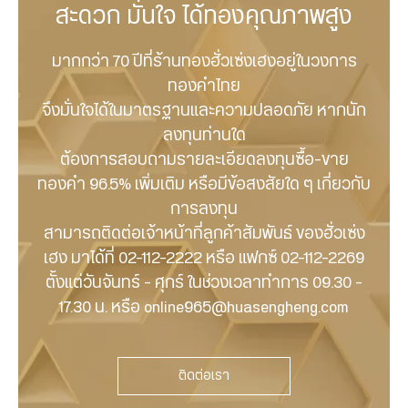
สะดวก มั่นใจ ได้ทองคุณภาพสูง
มากกว่า 70 ปีที่ร้านทองฮั่วเซ่งเฮงอยู่ในวงการ
ทองคำไทย
จึงมั่นใจได้ในมาตรฐานและความปลอดภัย หากนัก
ลงทุนท่านใด
ต้องการสอบถามรายละเอียด
ลงทุนซื้อ-ขาย
ทองคำ 96.5% เพิ่มเติม
หรือมีข้อสงสัยใด ๆ เกี่ยวกับ
การลงทุน
สามารถติดต่อเ
จ้าหน้าที่ลูกค้าสัมพันธ์ ข
องฮั่วเซ่ง
เฮง มาได้ที่ 02-112-2222 หรือ แฟกซ์ 02-112-2269
ตั้งแต่วันจันทร์ – ศุกร์ ในช่วงเวลาทำการ 09.30 –
17.30 น. หรือ
online965@huasengheng.com
ติดต่อเรา