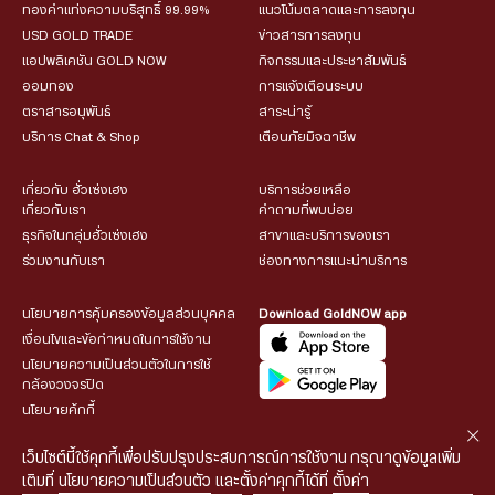
ทองคำแท่งความบริสุทธิ์ 99.99%
แนวโน้มตลาดและการลงทุน
USD GOLD TRADE
ข่าวสารการลงทุน
แอปพลิเคชัน GOLD NOW
กิจกรรมและประชาสัมพันธ์
ออมทอง
การแจ้งเตือนระบบ
ตราสารอนุพันธ์
สาระน่ารู้
บริการ Chat & Shop
เตือนภัยมิจฉาชีพ
เกี่ยวกับ ฮั่วเซ่งเฮง
บริการช่วยเหลือ
เกี่ยวกับเรา
คำถามที่พบบ่อย
ธุรกิจในกลุ่มฮั่วเซ่งเฮง
สาขาและบริการของเรา
ร่วมงานกับเรา
ช่องทางการแนะนำบริการ
นโยบายการคุ้มครองข้อมูลส่วนบุคคล
Download GoldNOW app
เงื่อนไขและข้อกำหนดในการใช้งาน
นโยบายความเป็นส่วนตัวในการใช้
กล้องวงจรปิด
นโยบายคุ้กกี้
เว็บไซต์นี้ใช้คุกกี้เพื่อปรับปรุงประสบการณ์การใช้งาน กรุณาดูข้อมูลเพิ่ม
เติมที่
นโยบายความเป็นส่วนตัว
และตั้งค่าคุกกี้ได้ที่
ตั้งค่า