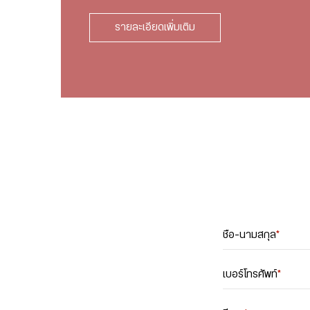
สินค้ามาพร้อมกล่องบรรจุภัณฑ์สวยงาม
รายละเอียดเพิ่มเติม
รายละเอียดเพิ่มเติม
รายละเอียดเพิ่มเติม
ชื่อ-นามสกุล
*
เบอร์โทรศัพท์
*