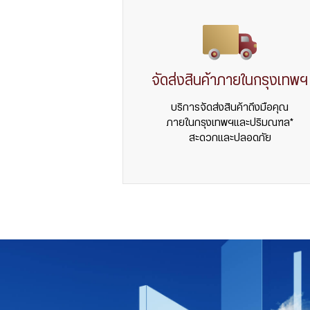
จัดส่งสินค้าภายในกรุงเทพฯ
บริการจัดส่งสินค้าถึงมือคุณ
ภายในกรุงเทพฯและปริมณฑล*
สะดวกและปลอดภัย