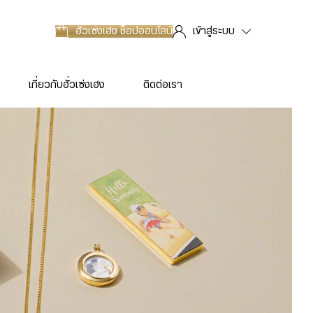
ฮั่วเซ่งเฮง
ช็อปออนไลน์
เข้าสู่ระบบ
เกี่ยวกับฮั่วเซ่งเฮง
ติดต่อเรา