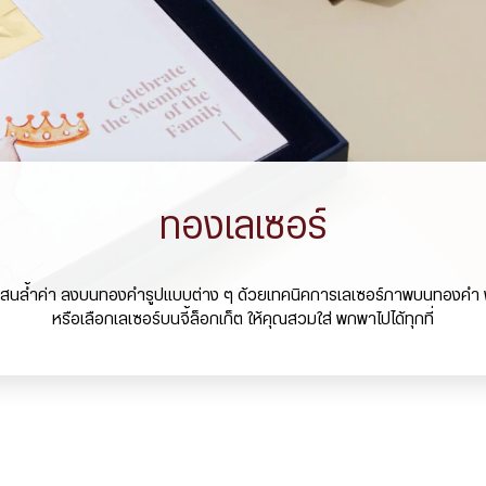
ทองเลเซอร์
นล้ำค่า ลงบนทองคำรูปแบบต่าง ๆ ด้วยเทคนิคการเลเซอร์ภาพบนทองคำ พร
หรือเลือกเลเซอร์บนจี้ล็อกเก็ต ให้คุณสวมใส่ พกพาไปได้ทุกที่