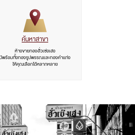
ค้นหาสาขา
ห้างขายทองฮั่วเซ่งเฮง
มีพร้อมทั้งทองรูปพรรณและทองคำแท่ง
ให้คุณเลือกได้หลากหลาย