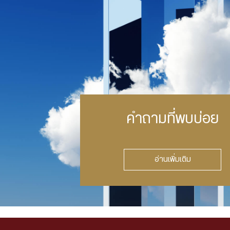
คำถามที่พบบ่อย
อ่านเพิ่มเติม