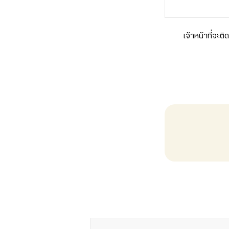
เจ้าหน้าที่จะต