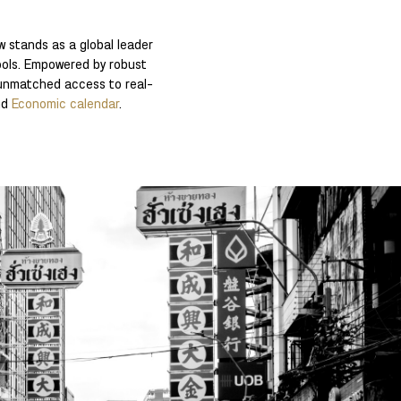
w stands as a global leader
tools. Empowered by robust
s unmatched access to real-
nd
Economic calendar
.