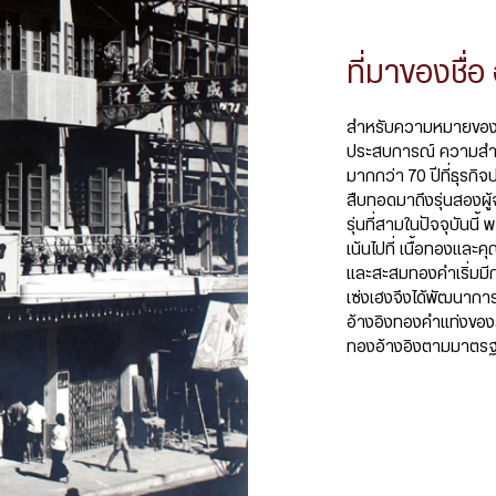
ที่มาของชื่อ 
สำหรับความหมายของ
ประสบการณ์ ความสำเร็
มากกว่า 70 ปีที่ธุรกิ
สืบทอดมาถึงรุ่นสองผู้
รุ่นที่สามในปัจจุบันน
เน้นไปที่ เนื้อทองแล
และสะสมทองคำเริ่มมีก
เซ่งเฮงจึงได้พัฒนาการ
อ้างอิงทองคำแท่งขอ
ทองอ้างอิงตามมาตรฐา