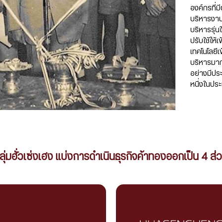
องค์กรที่ม
บริหารงาน
บริหารรุ่น
ปรับใช้ให้
เทคโนโลยี
บริหารมากข
อย่างมีประ
หนึ่งในปร
กลุ่มฮั่วเซ่งเฮง แบ่งการดำเนินธุรกิจค้าทองออกเป็น 4 ส่ว