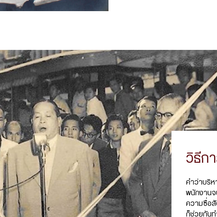
วิธีก
คำว่าบริ
พนักงานจน
ความซื่อส
ก็ช่วยกันท