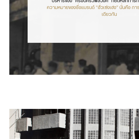
บริหารของ “ครอบครัวพสวงศ์” ที่ยึดหลักการ
ความหมายของชื่อแบรนด์ “ฮั่วเซ่งเฮง” นั่นคือ การ
เดียวกัน