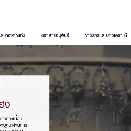
ละทองคำแท่ง
ตราสารอนุพันธ์
ข่าวสารและบทวิเคราะห์
เฮง
ยาวราชเมื่อปี
วอายุคน ผ่านการ