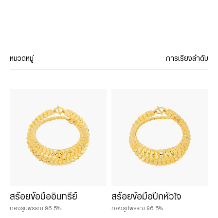
หมวดหมู่
การเรียงลำดับ
ประเภทสินค้า
สร้อยคอ
จี้
สร้อยข้อมือ
กำไล
แหวน
ต่างหู
ลงยา
สร้อยข้อมืออินทรีย์
สร้อยข้อมือปีกหัวใจ
เซ็ทเครื่องประดับ
ทองรูปพรรณ 96.5%
ทองรูปพรรณ 96.5%
ทองคำสไตล์จีน