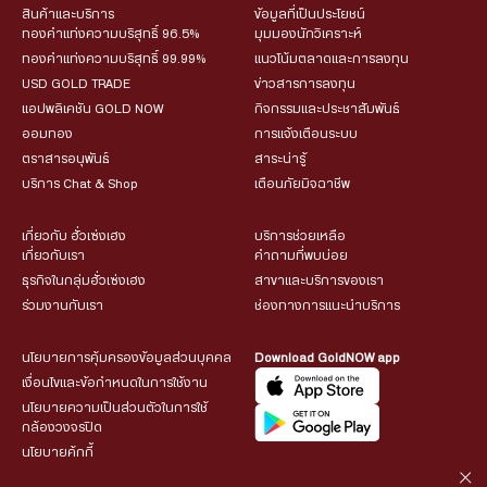
สินค้าและบริการ
ข้อมูลที่เป็นประโยชน์
ทองคำแท่งความบริสุทธิ์ 96.5%
มุมมองนักวิเคราะห์
ทองคำแท่งความบริสุทธิ์ 99.99%
แนวโน้มตลาดและการลงทุน
USD GOLD TRADE
ข่าวสารการลงทุน
แอปพลิเคชัน GOLD NOW
กิจกรรมและประชาสัมพันธ์
ออมทอง
การแจ้งเตือนระบบ
ตราสารอนุพันธ์
สาระน่ารู้
บริการ Chat & Shop
เตือนภัยมิจฉาชีพ
เกี่ยวกับ ฮั่วเซ่งเฮง
บริการช่วยเหลือ
เกี่ยวกับเรา
คำถามที่พบบ่อย
ธุรกิจในกลุ่มฮั่วเซ่งเฮง
สาขาและบริการของเรา
ร่วมงานกับเรา
ช่องทางการแนะนำบริการ
นโยบายการคุ้มครองข้อมูลส่วนบุคคล
Download GoldNOW app
เงื่อนไขและข้อกำหนดในการใช้งาน
นโยบายความเป็นส่วนตัวในการใช้
กล้องวงจรปิด
นโยบายคุ้กกี้