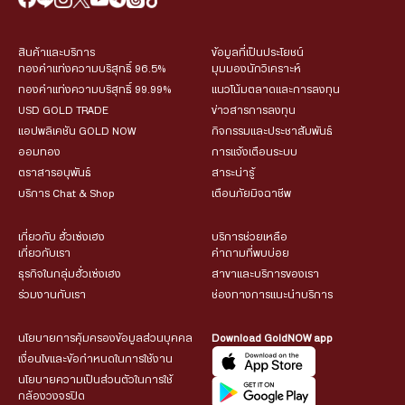
สินค้าและบริการ
ข้อมูลที่เป็นประโยชน์
ทองคำแท่งความบริสุทธิ์ 96.5%
มุมมองนักวิเคราะห์
ทองคำแท่งความบริสุทธิ์ 99.99%
แนวโน้มตลาดและการลงทุน
USD GOLD TRADE
ข่าวสารการลงทุน
แอปพลิเคชัน GOLD NOW
กิจกรรมและประชาสัมพันธ์
ออมทอง
การแจ้งเตือนระบบ
ตราสารอนุพันธ์
สาระน่ารู้
บริการ Chat & Shop
เตือนภัยมิจฉาชีพ
เกี่ยวกับ ฮั่วเซ่งเฮง
บริการช่วยเหลือ
เกี่ยวกับเรา
คำถามที่พบบ่อย
ธุรกิจในกลุ่มฮั่วเซ่งเฮง
สาขาและบริการของเรา
ร่วมงานกับเรา
ช่องทางการแนะนำบริการ
นโยบายการคุ้มครองข้อมูลส่วนบุคคล
Download GoldNOW app
เงื่อนไขและข้อกำหนดในการใช้งาน
นโยบายความเป็นส่วนตัวในการใช้
กล้องวงจรปิด