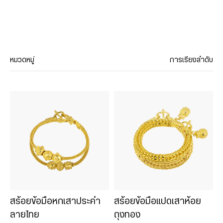
หมวดหมู่
การเรียงลำดับ
ประเภทสินค้า
สร้อยคอ
จี้
สร้อยข้อมือ
กำไล
แหวน
ต่างหู
ลงยา
สร้อยข้อมือหกเสาประคำ
สร้อยข้อมือแปดเสาห้อย
เซ็ทเครื่องประดับ
ลายไทย
ถุงทอง
ทองคำสไตล์จีน