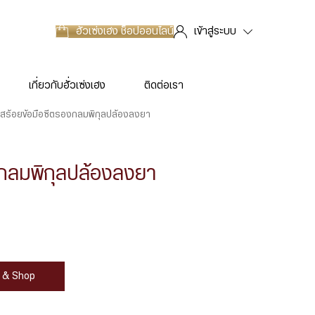
ฮั่วเซ่งเฮง
ช็อปออนไลน์
เข้าสู่ระบบ
เกี่ยวกับฮั่วเซ่งเฮง
ติดต่อเรา
สร้อยข้อมือซีตรองกลมพิกุลปล้องลงยา
งกลมพิกุลปล้องลงยา
at & Shop