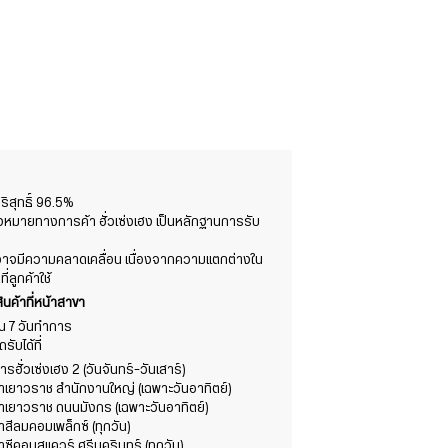
สุทธิ์ 96.5%
องหมายทางการค้า ฮั่วเซ่งเฮง เป็นหลักฐานการรับ
ต์อาจมีความคลาดเคลื่อน เนื่องจากความแตกต่างใน
ลูกค้าใช้
ินค้าที่หน้าสาขา
าใน 7 วันทำการ
ับได้ที่
รฮั่วเซ่งเฮง 2 (วันจันทร์-วันเสาร์)
ขาเยาวราช สำนักงานใหญ่ (เฉพาะวันอาทิตย์)
ขาเยาวราช ถนนมังกร (เฉพาะวันอาทิตย์)
าสีลมคอมเพล็กซ์ (ทุกวัน)
าซีคอนสแควร์ ศรีนครินทร์ (ทุกวัน)