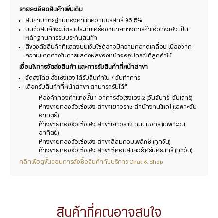
รายละเอียดสินค้าเพิ่มเติม
สินค้ามาตรฐานทองคำแท้ความบริสุทธิ์ 96.5%
บนตัวสินค้าจะมีตราประทับเครื่องหมายทางการค้า ฮั่วเซ่งเฮง เป็น
หลักฐานการรับประกันสินค้า
สีของตัวสินค้าที่แสดงบนเว็บไซต์อาจมีความคลาดเคลื่อน เนื่องจาก
ความแตกต่างในการแสดงผลของหน้าจออุปกรณ์ที่ลูกค้าใช้
เงื่อนไขการจัดส่งสินค้า และการรับสินค้าที่หน้าสาขา
จัดส่งโดย ฮั่วเซ่งเฮง ได้รับสินค้าใน 7 วันทำการ
เลือกรับสินค้าที่หน้าสาขา สามารถรับได้ที่
ห้องค้าทองคำแท่งชั้น 1 อาคารฮั่วเซ่งเฮง 2 (วันจันทร์-วันเสาร์)
ห้างขายทองฮั่วเซ่งเฮง สาขาเยาวราช สำนักงานใหญ่ (เฉพาะวัน
อาทิตย์)
ห้างขายทองฮั่วเซ่งเฮง สาขาเยาวราช ถนนมังกร (เฉพาะวัน
อาทิตย์)
ห้างขายทองฮั่วเซ่งเฮง สาขาสีลมคอมเพล็กซ์ (ทุกวัน)
ห้างขายทองฮั่วเซ่งเฮง สาขาซีคอนสแควร์ ศรีนครินทร์ (ทุกวัน)
คลิกเพื่อดูขั้นตอนการสั่งซื้อสินค้ากับบริการ Chat & Shop
สินค้าที่คุณอาจสนใจ