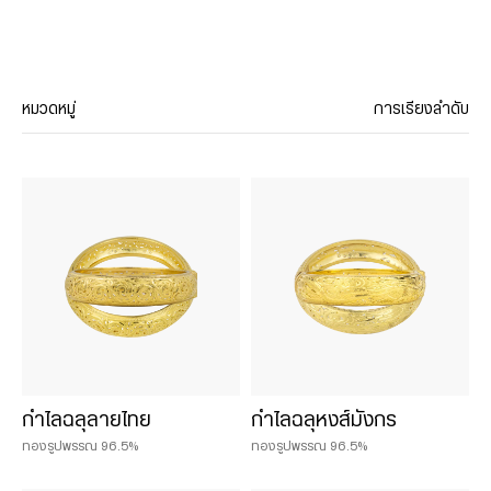
หมวดหมู่
การเรียงลำดับ
ประเภทสินค้า
สร้อยคอ
จี้
สร้อยข้อมือ
กำไล
แหวน
ต่างหู
ลงยา
กำไลฉลุลายไทย
กำไลฉลุหงส์มังกร
เซ็ทเครื่องประดับ
ทองรูปพรรณ 96.5%
ทองรูปพรรณ 96.5%
ทองคำสไตล์จีน
เครื่องประดับชาร์มและหินมงคล