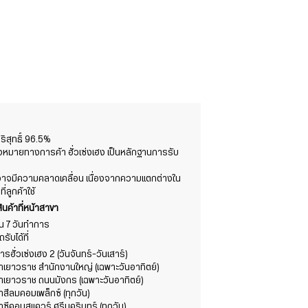
สุทธิ์ 96.5%
องหมายทางการค้า ฮั่วเซ่งเฮง เป็นหลักฐานการรับ
ต์อาจมีความคลาดเคลื่อน เนื่องจากความแตกต่างใน
ลูกค้าใช้
ินค้าที่หน้าสาขา
าใน 7 วันทำการ
ับได้ที่
รฮั่วเซ่งเฮง 2 (วันจันทร์-วันเสาร์)
ขาเยาวราช สำนักงานใหญ่ (เฉพาะวันอาทิตย์)
ขาเยาวราช ถนนมังกร (เฉพาะวันอาทิตย์)
าสีลมคอมเพล็กซ์ (ทุกวัน)
าซีคอนสแควร์ ศรีนครินทร์ (ทุกวัน)