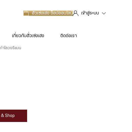
ฮั่วเซ่งเฮง
ช็อปออนไลน์
เข้าสู่ระบบ
เกี่ยวกับฮั่วเซ่งเฮง
ติดต่อเรา
กำไลวงรีแบน
at & Shop