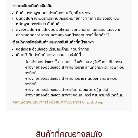
รายละเอียดสินค้าเพิ่มเติม
สินค้ามาตรฐานทองคำแท้ความบริสุทธิ์ 96.5%
บนตัวสินค้าจะมีตราประทับเครื่องหมายทางการค้า ฮั่วเซ่งเฮง เป็น
หลักฐานการรับประกันสินค้า
สีของตัวสินค้าที่แสดงบนเว็บไซต์อาจมีความคลาดเคลื่อน เนื่องจาก
ความแตกต่างในการแสดงผลของหน้าจออุปกรณ์ที่ลูกค้าใช้
เงื่อนไขการจัดส่งสินค้า และการรับสินค้าที่หน้าสาขา
จัดส่งโดย ฮั่วเซ่งเฮง ได้รับสินค้าใน 7 วันทำการ
เลือกรับสินค้าที่หน้าสาขา สามารถรับได้ที่
ห้องค้าทองคำแท่งชั้น 1 อาคารฮั่วเซ่งเฮง 2 (วันจันทร์-วันเสาร์)
ห้างขายทองฮั่วเซ่งเฮง สาขาเยาวราช สำนักงานใหญ่ (เฉพาะวัน
อาทิตย์)
ห้างขายทองฮั่วเซ่งเฮง สาขาเยาวราช ถนนมังกร (เฉพาะวัน
อาทิตย์)
ห้างขายทองฮั่วเซ่งเฮง สาขาสีลมคอมเพล็กซ์ (ทุกวัน)
ห้างขายทองฮั่วเซ่งเฮง สาขาซีคอนสแควร์ ศรีนครินทร์ (ทุกวัน)
คลิกเพื่อดูขั้นตอนการสั่งซื้อสินค้ากับบริการ Chat & Shop
สินค้าที่คุณอาจสนใจ