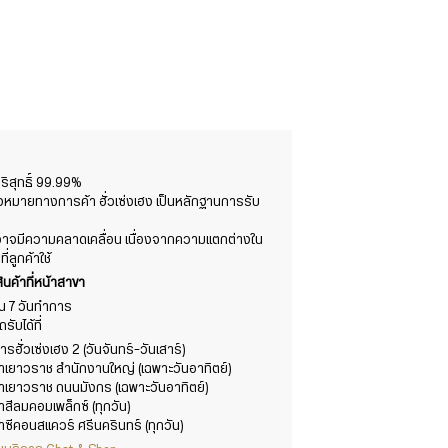
สุทธิ์ 99.99%
องหมายทางการค้า ฮั่วเซ่งเฮง เป็นหลักฐานการรับ
ต์อาจมีความคลาดเคลื่อน เนื่องจากความแตกต่างใน
ลูกค้าใช้
ินค้าที่หน้าสาขา
าใน 7 วันทำการ
ับได้ที่
รฮั่วเซ่งเฮง 2 (วันจันทร์-วันเสาร์)
ขาเยาวราช สำนักงานใหญ่ (เฉพาะวันอาทิตย์)
ขาเยาวราช ถนนมังกร (เฉพาะวันอาทิตย์)
าสีลมคอมเพล็กซ์ (ทุกวัน)
าซีคอนสแควร์ ศรีนครินทร์ (ทุกวัน)