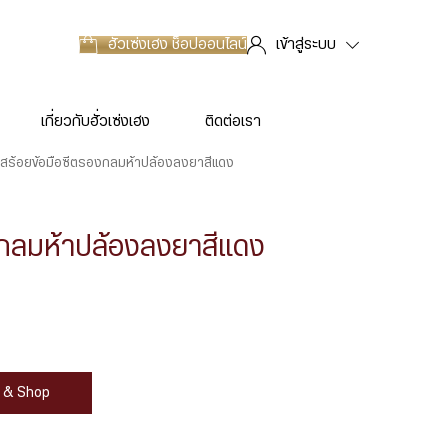
ฮั่วเซ่งเฮง
ช็อปออนไลน์
เข้าสู่ระบบ
เกี่ยวกับฮั่วเซ่งเฮง
ติดต่อเรา
สร้อยข้อมือซีตรองกลมห้าปล้องลงยาสีแดง
งกลมห้าปล้องลงยาสีแดง
at & Shop