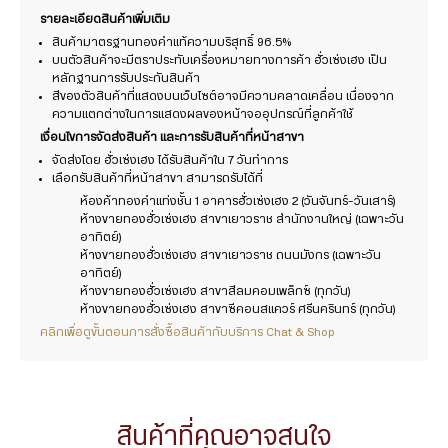
รายละเอียดสินค้าเพิ่มเติม
สินค้ามาตรฐานทองคำแท้ความบริสุทธิ์ 96.5%
บนตัวสินค้าจะมีตราประทับเครื่องหมายทางการค้า ฮั่วเซ่งเฮง เป็น
หลักฐานการรับประกันสินค้า
สีของตัวสินค้าที่แสดงบนเว็บไซต์อาจมีความคลาดเคลื่อน เนื่องจาก
ความแตกต่างในการแสดงผลของหน้าจออุปกรณ์ที่ลูกค้าใช้
เงื่อนไขการจัดส่งสินค้า และการรับสินค้าที่หน้าสาขา
จัดส่งโดย ฮั่วเซ่งเฮง ได้รับสินค้าใน 7 วันทำการ
เลือกรับสินค้าที่หน้าสาขา สามารถรับได้ที่
ห้องค้าทองคำแท่งชั้น 1 อาคารฮั่วเซ่งเฮง 2 (วันจันทร์-วันเสาร์)
ห้างขายทองฮั่วเซ่งเฮง สาขาเยาวราช สำนักงานใหญ่ (เฉพาะวัน
อาทิตย์)
ห้างขายทองฮั่วเซ่งเฮง สาขาเยาวราช ถนนมังกร (เฉพาะวัน
อาทิตย์)
ห้างขายทองฮั่วเซ่งเฮง สาขาสีลมคอมเพล็กซ์ (ทุกวัน)
ห้างขายทองฮั่วเซ่งเฮง สาขาซีคอนสแควร์ ศรีนครินทร์ (ทุกวัน)
คลิกเพื่อดูขั้นตอนการสั่งซื้อสินค้ากับบริการ Chat & Shop
สินค้าที่คุณอาจสนใจ