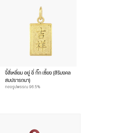
จี้สี่เหลี่ยม อยู่ อี่ กิ๊ก เซี้ยง (สิริมงคล
สมปรารถนา)
ทองรูปพรรณ 96.5%