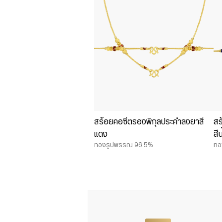
สร้อยคอซีตรองพิกุลประคำลงยาสี
สร
แดง
สี
ทองรูปพรรณ 96.5%
ทอ