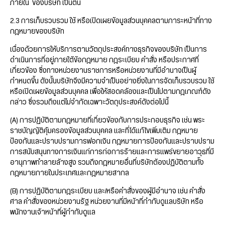
ภายใน ของบริษัท เป็นต้น
2.3 การเก็บรวบรวม ใช้ หรือเปิดเผยข้อมูลส่วนบุคคลตามภาระหน้าที่ทาง
กฎหมายของบริษัท
เนื่องด้วยการให้บริการตามวัตถุประสงค์ทางธุรกิจของบริษัท เป็นการ
ดำเนินการที่อยู่ภายใต้ข้อกฎหมาย กฎระเบียบ คำสั่ง หรือประกาศที่
เกี่ยวข้อง ซึ่งทางหน่วยงานราชการหรือหน่วยงานที่มีอำนาจเป็นผู้
กำหนดขึ้น ดังนั้นบริษัทจึงมีความจำเป็นอย่างยิ่งในการจัดเก็บรวบรวม ใช้
หรือเปิดเผยข้อมูลส่วนบุคคล เพื่อให้สอดคล้องและเป็นไปตามกฎเกณฑ์ดัง
กล่าว ซึ่งรวมถึงแต่ไม่จำกัดเฉพาะวัตถุประสงค์ดังต่อไปนี้
(A) การปฏิบัติตามกฎหมายที่เกี่ยวข้องกับการประกอบธุรกิจ เช่น พระ
ราชบัญญัติคุ้มครองข้อมูลส่วนบุคคล และที่ได้แก้ไขเพิ่มเติม กฎหมาย
ป้องกันและปราบปรามการฟอกเงิน กฎหมายการป้องกันและปราบปราม
การสนับสนุนทางการเงินแก่การก่อการร้ายและการแพร่ขยายอาวุธที่มี
อานุภาพทำลายล้างสูง รวมถึงกฎหมายอื่นที่บริษัทต้องปฏิบัติตามทั้ง
กฎหมายภายในประเทศและกฎหมายสากล
(B) การปฏิบัติตามกฎระเบียบ และ/หรือคำสั่งของผู้มีอำนาจ เช่น คำสั่ง
ศาล คำสั่งของหน่วยงานรัฐ หน่วยงานที่มีหน้าที่กำกับดูแลบริษัท หรือ
พนักงานเจ้าหน้าที่ผู้กำกับดูแล