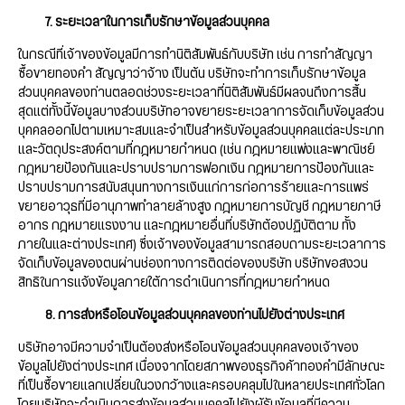
7. ระยะเวลาในการเก็บรักษาข้อมูลส่วนบุคคล
ในกรณีที่เจ้าของข้อมูลมีการทำนิติสัมพันธ์กับบริษัท เช่น การทำสัญญา
ซื้อขายทองคำ สัญญาว่าจ้าง เป็นต้น บริษัทจะทำการเก็บรักษาข้อมูล
ส่วนบุคคลของท่านตลอดช่วงระยะเวลาที่นิติสัมพันธ์มีผลจนถึงการสิ้น
สุดแต่ทั้งนี้ข้อมูลบางส่วนบริษัทอาจขยายระยะเวลาการจัดเก็บข้อมูลส่วน
บุคคลออกไปตามเหมาะสมและจำเป็นสำหรับข้อมูลส่วนบุคคลแต่ละประเภท
และวัตถุประสงค์ตามที่กฎหมายกำหนด (เช่น กฎหมายแพ่งและพาณิชย์
กฎหมายป้องกันและปราบปรามการฟอกเงิน กฎหมายการป้องกันและ
ปราบปรามการสนับสนุนทางการเงินแก่การก่อการร้ายและการแพร่
ขยายอาวุธที่มีอานุภาพทำลายล้างสูง กฎหมายการบัญชี กฎหมายภาษี
อากร กฎหมายแรงงาน และกฎหมายอื่นที่บริษัทต้องปฏิบัติตาม ทั้ง
ภายในและต่างประเทศ) ซึ่งเจ้าของข้อมูลสามารถสอบถามระยะเวลาการ
จัดเก็บข้อมูลของตนผ่านช่องทางการติดต่อของบริษัท บริษัทขอสงวน
สิทธิในการแจ้งข้อมูลภายใต้การดำเนินการที่กฎหมายกำหนด
8. การส่งหรือโอนข้อมูลส่วนบุคคลของท่านไปยังต่างประเทศ
บริษัทอาจมีความจำเป็นต้องส่งหรือโอนข้อมูลส่วนบุคคลของเจ้าของ
ข้อมูลไปยังต่างประเทศ เนื่องจากโดยสภาพของธุรกิจค้าทองคำมีลักษณะ
ที่เป็นซื้อขายแลกเปลี่ยนในวงกว้างและครอบคลุมไปในหลายประเทศทั่วโลก