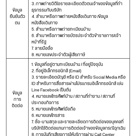
3. ภาพถ่ายวิดีโอรายละเอียดตัวตนเจ้าของข้อมูลที่ทำ
ข้อมูล
ธุรกรรมกับบริษัท
ยืนยันตัว
4. สำเนาหรือภาพถ่ายหนังสือเดินทาง /ข้อมูล
ตน
หนังสือเดินทาง
5. สำเนาหรือภาพถ่ายทะเบียนบ้าน
6. สำเนาหรือภาพถ่ายบัตรประจำตัวข้าราชการ/เจ้า
หน้าที่รัฐ
7. ลายมือชื่อ
8. หมายเลขประจำตัวผู้เสียภาษี
1. ข้อมูลที่อยู่ตามทะเบียนบ้าน / ที่อยู่ปัจจุบัน
2. ที่อยู่อิเล็กทรอนิกส์ (Email)
3. รายละเอียดบัญชี หรือ ID สำหรับ Social Media หรือ
ID สำหรับการสื่อสารผ่านโปรแกรมอิเล็กทรอนิกส์ เช่น
Line Facebook เป็นต้น
ข้อมูล
4. หมายเลขโทรศัพท์บ้าน / สถานที่ทำงาน / สถานที่
การ
ประกอบกิจการ
ติดต่อ
5. หมายเลขโทรศัพท์มือถือ
6. หมายเลขโทรสาร
7. ชื่อ-นามสกุล และรายละเอียดการติดต่อของบุคคลที่
บริษัทใช้ติดต่อแทนการติดต่อเจ้าของข้อมูลกรณีฉุกเฉิน
8. การบันทึกเสียงการให้บริการผ่าน Call Center