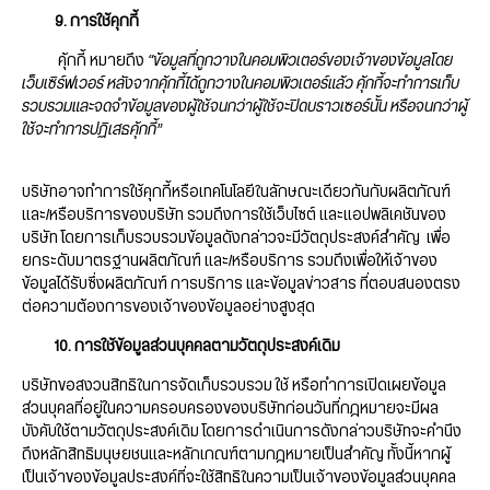
9. การใช้คุกกี้
คุ้กกี้ หมายถึง
“ข้อมูลที่ถูกวางในคอมพิวเตอร์ของเจ้าของข้อมูลโดย
เว็บเซิร์ฟเวอร์ หลังจากคุ้กกี้ได้ถูกวางในคอมพิวเตอร์แล้ว คุ้กกี้จะทำการเก็บ
รวบรวมและจดจำข้อมูลของผู้ใช้จนกว่าผู้ใช้จะปิดบราวเซอร์นั้น หรือจนกว่าผู้
ใช้จะทำการปฏิเสธคุ้กกี้”
บริษัทอาจทำการใช้คุกกี้หรือเทคโนโลยีในลักษณะเดียวกันกับผลิตภัณฑ์
และ/หรือบริการของบริษัท รวมถึงการใช้เว็บไซต์ และแอปพลิเคชันของ
บริษัท โดยการเก็บรวบรวมข้อมูลดังกล่าวจะมีวัตถุประสงค์สำคัญ เพื่อ
ยกระดับมาตรฐานผลิตภัณฑ์ และ/หรือบริการ รวมถึงเพื่อให้เจ้าของ
ข้อมูลได้รับซึ่งผลิตภัณฑ์ การบริการ และข้อมูลข่าวสาร ที่ตอบสนองตรง
ต่อความต้องการของเจ้าของข้อมูลอย่างสูงสุด
10. การใช้ข้อมูลส่วนบุคคลตามวัตถุประสงค์เดิม
บริษัทขอสงวนสิทธิในการจัดเก็บรวบรวม ใช้ หรือทำการเปิดเผยข้อมูล
ส่วนบุคลที่อยู่ในความครอบครองของบริษัทก่อนวันที่กฎหมายจะมีผล
บังคับใช้ตามวัตถุประสงค์เดิม โดยการดำเนินการดังกล่าวบริษัทจะคำนึง
ถึงหลักสิทธิมนุษยชนและหลักเกณฑ์ตามกฎหมายเป็นสำคัญ ทั้งนี้หากผู้
เป็นเจ้าของข้อมูลประสงค์ที่จะใช้สิทธิในความเป็นเจ้าของข้อมูลส่วนบุคคล