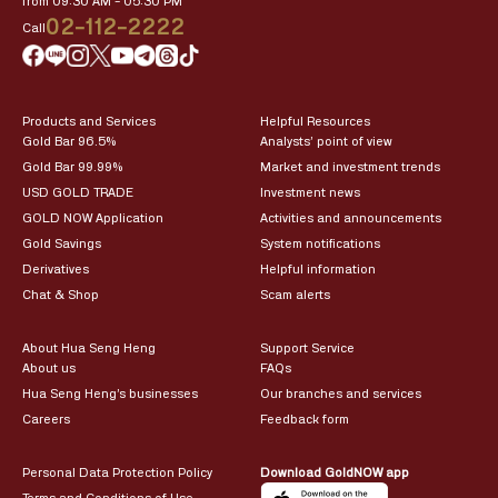
from 09:30 AM – 05:30 PM
02-112-2222
Call
Products and Services
Helpful Resources
Gold Bar 96.5%
Analysts’ point of view
Gold Bar 99.99%
Market and investment trends
USD GOLD TRADE
Investment news
GOLD NOW Application
Activities and announcements
Gold Savings
System notifications
Derivatives
Helpful information
Chat & Shop
Scam alerts
About Hua Seng Heng
Support Service
About us
FAQs
Hua Seng Heng’s businesses
Our branches and services
Careers
Feedback form
Personal Data Protection Policy
Download GoldNOW app