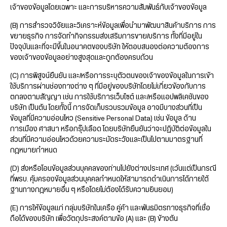
เจ้าของข้อมูลโดยเฉพาะ และการบริหารความสัมพันธ์กับเจ้าของข้อมูล
(B) การสำรวจวิจัยและวิเคราะห์ข้อมูลเพื่อนำมาพัฒนาสินค้าบริการ การ
ขยายธุรกิจ การจัดทำกิจกรรมส่งเสริมการขาย/บริการ ทั้งที่มีอยู่ใน
ปัจจุบันและที่จะมีขึ้นในอนาคตของบริษัท ให้ตอบสนองต่อความต้องการ
ของเจ้าของข้อมูลอย่างสูงสุดและถูกต้องครบถ้วน
(C) การพิสูจน์ยืนยัน และ/หรือการระบุตัวตนของเจ้าของข้อมูลในการเข้า
ใช้บริการผ่านช่องทางต่าง ๆ ที่มีอยู่ของบริษัทโดยไม่เกี่ยวข้องกับการ
ตกลงตามสัญญา เช่น การใช้บริการเว็บไซต์ และ/หรือแอปพลิเคชันของ
บริษัท เป็นต้น โดยทั้งนี้ การจัดเก็บรวบรวมข้อมูล อาจมีบางส่วนที่เป็น
ข้อมูลที่มีความอ่อนไหว (Sensitive Personal Data) เช่น ข้อมูล ด้าน
การเมือง ศาสนา หรือกรุ๊ปเลือด โดยบริษัทยืนยันว่าจะปฏิบัติต่อข้อมูลใน
ส่วนที่มีความอ่อนไหวด้วยความระมัดระวังและเป็นไปตามมาตรฐานที่
กฎหมายกำหนด
(D) ส่งหรือโอนข้อมูลส่วนบุคคลของท่านไปยังต่างประเทศ (เว้นแต่เป็นกรณี
ที่พรบ. คุ้มครองข้อมูลส่วนบุคคลกำหนดให้สามารถดำเนินการได้ภายใต้
ฐานทางกฎหมายอื่น ๆ หรือโดยไม่ต้องได้รับความยินยอม)
(E) การให้ข้อมูลแก่ กลุ่มบริษัทในเครือ คู่ค้า และพันธมิตรทางธุรกิจที่เชื่อ
ถือได้ของบริษัท เพื่อวัตถุประสงค์ตามข้อ (A) และ (B) ข้างต้น