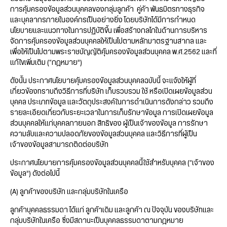
การคุ้มครองข้อมูลส่วนบุคคลของกลุ่มลูกค้า คู่ค้า พันธมิตรทางธุรกิจ
และบุคลากรภายในองค์กรเป็นอย่างยิ่ง โดยบริษัทได้มีการกำหนด
นโยบายและแนวทางในการปฏิบัติขึ้น เพื่อสร้างกลไกในด้านการบริหาร
จัดการคุ้มครองข้อมูลส่วนบุคคลให้เป็นไปตามหลักมาตรฐานสากล และ
เพื่อให้เป็นไปตามพระราชบัญญัติคุ้มครองข้อมูลส่วนบุคคล พ.ศ.2562 และที่
แก้ไขเพิ่มเติม (“กฎหมาย”)
ดังนั้น ประกาศนโยบายคุ้มครองข้อมูลส่วนบุคคลฉบับนี้ จะแจ้งให้ผู้ที่
เกี่ยวข้องทราบถึงวิธีการที่บริษัท เก็บรวบรวม ใช้ หรือเปิดเผยข้อมูลส่วน
บุคคล ประเภทข้อมูล และวัตถุประสงค์ในการดำเนินการดังกล่าว รวมถึง
รายละเอียดเกี่ยวกับระยะเวลาในการเก็บรักษาข้อมูล การเปิดเผยข้อมูล
ส่วนบุคคลให้แก่บุคคลภายนอก สิทธิของ ผู้เป็นเจ้าของข้อมูล การรักษา
ความลับและความปลอดภัยของข้อมูลส่วนบุคคล และวิธีการที่ผู้เป็น
เจ้าของข้อมูลสามารถติดต่อบริษัท
ประกาศนโยบายการคุ้มครองข้อมูลส่วนบุคคลนี้ใช้สำหรับบุคคล (“เจ้าของ
ข้อมูล”) ดังต่อไปนี้
(A) ลูกค้าของบริษัท และกลุ่มบริษัทในเครือ
ลูกค้าบุคคลธรรมดา ได้แก่ ลูกค้าเดิม และลูกค้า ณ ปัจจุบัน ของบริษัทและ
กลุ่มบริษัทในเครือ ซึ่งมีสถานะเป็นบุคคลธรรมดาตามกฎหมาย