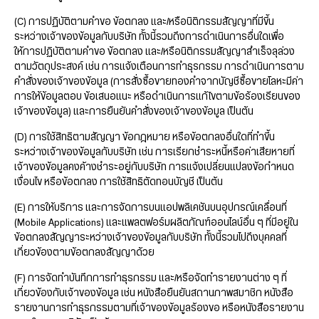
(C) การปฏิบัติตามคำขอ ข้อตกลง และ/หรือนิติกรรมสัญญาที่มีขึ้น
ระหว่างเจ้าของข้อมูลกับบริษัท ทั้งนี้รวมถึงการดำเนินการอื่นใดเพื่อ
ให้การปฏิบัติตามคำขอ ข้อตกลง และ/หรือนิติกรรมสัญญาสำเร็จลุล่วง
ตามวัตถุประสงค์ เช่น การแจ้งเตือนการทำธุรกรรม การดำเนินการตาม
คำสั่งของเจ้าของข้อมูล (การสั่งซื้อขายทองคำจากบัญชีซื้อขายโลหะมีค่า
การให้ข้อมูลตอบ ข้อเสนอแนะ หรือดำเนินการแก้ไขตามข้อร้องเรียนของ
เจ้าของข้อมูล) และการยืนยันคำสั่งของเจ้าของข้อมูล เป็นต้น
(D) การใช้สิทธิตามสัญญา ข้อกฎหมาย หรือข้อตกลงอื่นใดที่ทำขึ้น
ระหว่างเจ้าของข้อมูลกับบริษัท เช่น การเรียกชำระหนี้หรือค่าเสียหายที่
เจ้าของข้อมูลคงค้างชำระอยู่กับบริษัท การแจ้งเปลี่ยนแปลงข้อกำหนด
เงื่อนไข หรือข้อตกลง การใช้สิทธิตัดทอนบัญชี เป็นต้น
(E) การให้บริการ และการจัดการบนแอปพลิเคชันบนอุปกรณ์เคลื่อนที่
(Mobile Applications) และแพลตฟอร์มผลิตภัณฑ์ออนไลน์อื่น ๆ ที่มีอยู่ใน
ข้อตกลงสัญญาระหว่างเจ้าของข้อมูลกับบริษัท ทั้งนี้รวมไปถึงบุคคลที่
เกี่ยวข้องตามข้อตกลงสัญญาด้วย
(F) การจัดทำบันทึกการทำธุรกรรม และ/หรือจัดทำรายงานต่าง ๆ ที่
เกี่ยวข้องกับเจ้าของข้อมูล เช่น หนังสือยืนยันสถานภาพสมาชิก หนังสือ
รายงานการทำธุรกรรมตามที่เจ้าของข้อมูลร้องขอ หรือหนังสือรายงาน