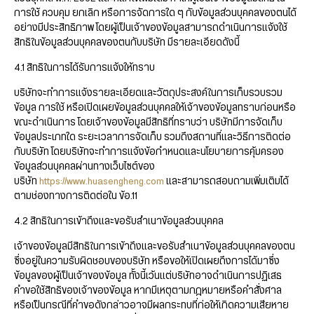
การใช้ ควบคุม ยกเลิก หรือการจัดการใด ๆ กับข้อมูลส่วนบุคคลของตนได้
อย่างมีประสิทธิภาพ โดยผู้เป็นเจ้าของข้อมูลสามารถดำเนินการแจ้งใช้
สิทธิในข้อมูลส่วนบุคคลของตนกับบริษัท มีรายละเอียดดังนี้
4.1 สิทธิในการได้รับการแจ้งให้ทราบ
บริษัทจะทำการแจ้งรายละเอียดและวัตถุประสงค์ในการเก็บรวบรวม
ข้อมูล การใช้ หรือเปิดเผยข้อมูลส่วนบุคคลให้เจ้าของข้อมูลทราบก่อนหรือ
ขณะดำเนินการ โดยเจ้าของข้อมูลมีสิทธิที่ทราบว่า บริษัทมีการจัดเก็บ
ข้อมูลประเภทใด ระยะเวลาการจัดเก็บ รวมถึงสถานที่และวิธีการติดต่อ
กับบริษัท โดยบริษัทจะทำการแจ้งข้อกำหนดและนโยบายการคุ้มครอง
ข้อมูลส่วนบุคคลผ่านทางเว็บไซต์ของ
บริษัท
https://www.huasengheng.com
และสามารถสอบถามเพิ่มเติมได้
ตามช่องทางการติดต่อใน ข้อ.11
4.2 สิทธิในการเข้าถึงและขอรับสำเนาข้อมูลส่วนบุคคล
เจ้าของข้อมูลมีสิทธิในการเข้าถึงและขอรับสำเนาข้อมูลส่วนบุคคลของตน
ซึ่งอยู่ในความรับผิดชอบของบริษัท หรือขอให้เปิดเผยถึงการได้มาซึ่ง
ข้อมูลของผู้เป็นเจ้าของข้อมูล ทั้งนี้เว้นแต่บริษัทอาจดำเนินการปฏิเสธ
คำขอใช้สิทธิของเจ้าของข้อมูล หากมีเหตุตามกฎหมายหรือคำสั่งศาล
หรือเป็นกรณีที่คำขอดังกล่าวอาจมีผลกระทบที่ก่อให้เกิดความเสียหาย