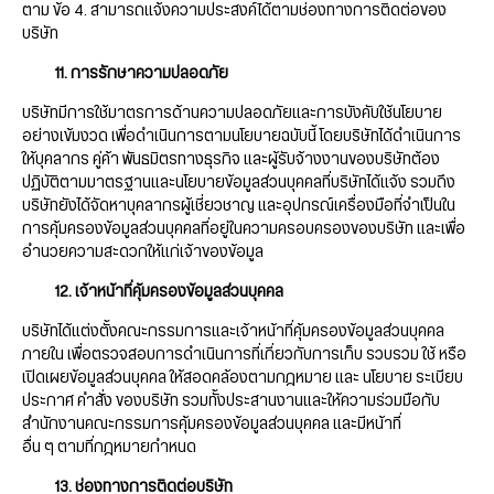
ตาม ข้อ 4. สามารถแจ้งความประสงค์ได้ตามช่องทางการติดต่อของ
บริษัท
11. การรักษาความปลอดภัย
บริษัทมีการใช้มาตรการด้านความปลอดภัยและการบังคับใช้นโยบาย
อย่างเข้มงวด เพื่อดำเนินการตามนโยบายฉบับนี้ โดยบริษัทได้ดำเนินการ
ให้บุคลากร คู่ค้า พันธมิตรทางธุรกิจ และผู้รับจ้างงานของบริษัทต้อง
ปฏิบัติตามมาตรฐานและนโยบายข้อมูลส่วนบุคคลที่บริษัทได้แจ้ง รวมถึง
บริษัทยังได้จัดหาบุคลากรผู้เชี่ยวชาญ และอุปกรณ์เครื่องมือที่จำเป็นใน
การคุ้มครองข้อมูลส่วนบุคคลที่อยู่ในความครอบครองของบริษัท และเพื่อ
อำนวยความสะดวกให้แก่เจ้าของข้อมูล
12. เจ้าหน้าที่คุ้มครองข้อมูลส่วนบุคคล
บริษัทได้แต่งตั้งคณะกรรมการและเจ้าหน้าที่คุ้มครองข้อมูลส่วนบุคคล
ภายใน เพื่อตรวจสอบการดำเนินการที่เกี่ยวกับการเก็บ รวบรวม ใช้ หรือ
เปิดเผยข้อมูลส่วนบุคคล ให้สอดคล้องตามกฎหมาย และ นโยบาย ระเบียบ
ประกาศ คำสั่ง ของบริษัท รวมทั้งประสานงานและให้ความร่วมมือกับ
สำนักงานคณะกรรมการคุ้มครองข้อมูลส่วนบุคคล และมีหน้าที่
อื่น ๆ ตามที่กฎหมายกำหนด
13. ช่องทางการติดต่อบริษัท