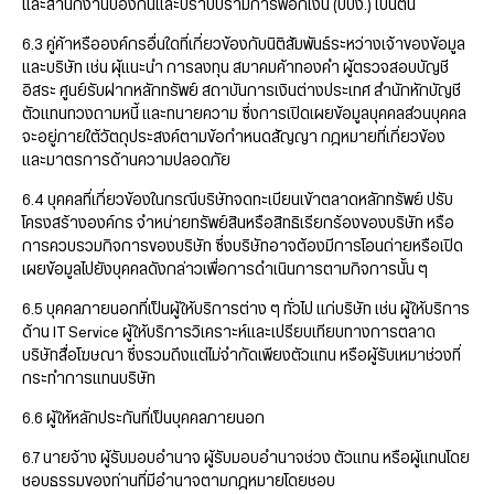
และสำนักงานป้องกันและปราบปรามการฟอกเงิน (ปปง.) เป็นต้น
6.3 คู่ค้าหรือองค์กรอื่นใดที่เกี่ยวข้องกับนิติสัมพันธ์ระหว่างเจ้าของข้อมูล
และบริษัท เช่น ผุ้แนะนำ การลงทุน สมาคมค้าทองคำ ผู้ตรวจสอบบัญชี
อิสระ ศูนย์รับฝากหลักทรัพย์ สถาบันการเงินต่างประเทศ สำนักหักบัญชี
ตัวแทนทวงถามหนี้ และทนายความ ซึ่งการเปิดเผยข้อมูลบุคคลส่วนบุคคล
จะอยู่ภายใต้วัตถุประสงค์ตามข้อกำหนดสัญญา กฎหมายที่เกี่ยวข้อง
และมาตรการด้านความปลอดภัย
6.4 บุคคลที่เกี่ยวข้องในกรณีบริษัทจดทะเบียนเข้าตลาดหลักทรัพย์ ปรับ
โครงสร้างองค์กร จำหน่ายทรัพย์สินหรือสิทธิเรียกร้องของบริษัท หรือ
การควบรวมกิจการของบริษัท ซึ่งบริษัทอาจต้องมีการโอนถ่ายหรือเปิด
เผยข้อมูลไปยังบุคคลดังกล่าวเพื่อการดำเนินการตามกิจการนั้น ๆ
6.5 บุคคลภายนอกที่เป็นผู้ให้บริการต่าง ๆ ทั่วไป แก่บริษัท เช่น ผู้ให้บริการ
ด้าน IT Service ผู้ให้บริการวิเคราะห์และเปรียบเทียบทางการตลาด
บริษัทสื่อโฆษณา ซึ่งรวมถึงแต่ไม่จำกัดเพียงตัวแทน หรือผู้รับเหมาช่วงที่
กระทำการแทนบริษัท
6.6 ผู้ให้หลักประกันที่เป็นบุคคลภายนอก
6.7 นายจ้าง ผู้รับมอบอำนาจ ผู้รับมอบอำนาจช่วง ตัวแทน หรือผู้แทนโดย
ชอบธรรมของท่านที่มีอำนาจตามกฎหมายโดยชอบ