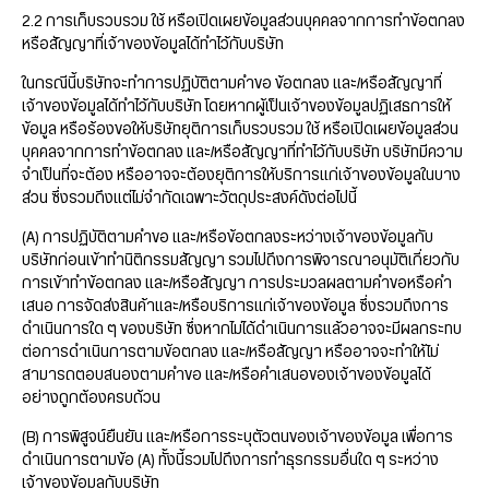
2.2 การเก็บรวบรวม ใช้ หรือเปิดเผยข้อมูลส่วนบุคคลจากการทำข้อตกลง
หรือสัญญาที่เจ้าของข้อมูลได้ทำไว้กับบริษัท
ในกรณีนี้บริษัทจะทำการปฏิบัติตามคำขอ ข้อตกลง และ/หรือสัญญาที่
เจ้าของข้อมูลได้ทำไว้กับบริษัท โดยหากผู้เป็นเจ้าของข้อมูลปฏิเสธการให้
ข้อมูล หรือร้องขอให้บริษัทยุติการเก็บรวบรวม ใช้ หรือเปิดเผยข้อมูลส่วน
บุคคลจากการทำข้อตกลง และ/หรือสัญญาที่ทำไว้กับบริษัท บริษัทมีความ
จำเป็นที่จะต้อง หรืออาจจะต้องยุติการให้บริการแก่เจ้าของข้อมูลในบาง
ส่วน ซึ่งรวมถึงแต่ไม่จำกัดเฉพาะวัตถุประสงค์ดังต่อไปนี้
(A) การปฏิบัติตามคำขอ และ/หรือข้อตกลงระหว่างเจ้าของข้อมูลกับ
บริษัทก่อนเข้าทำนิติกรรมสัญญา รวมไปถึงการพิจารณาอนุมัติเกี่ยวกับ
การเข้าทำข้อตกลง และ/หรือสัญญา การประมวลผลตามคำขอหรือคำ
เสนอ การจัดส่งสินค้าและ/หรือบริการแก่เจ้าของข้อมูล ซึ่งรวมถึงการ
ดำเนินการใด ๆ ของบริษัท ซึ่งหากไม่ได้ดำเนินการแล้วอาจจะมีผลกระทบ
ต่อการดำเนินการตามข้อตกลง และ/หรือสัญญา หรืออาจจะทำให้ไม่
สามารถตอบสนองตามคำขอ และ/หรือคำเสนอของเจ้าของข้อมูลได้
อย่างถูกต้องครบถ้วน
(B) การพิสูจน์ยืนยัน และ/หรือการระบุตัวตนของเจ้าของข้อมูล เพื่อการ
ดำเนินการตามข้อ (A) ทั้งนี้รวมไปถึงการทำธุรกรรมอื่นใด ๆ ระหว่าง
เจ้าของข้อมูลกับบริษัท