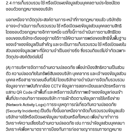
2.4 การเก็บรวบรวม ใช้ หรือเปิดเผยข้อมูลส่วนบุคคลตามประโยชน์โดย
ชอบด้วยกฎหมายของบริษัท
นอกเหนือจากวัตถุประสงค์ตามภาระหน้าที่ทางกฎหมายแล้ว บริษัทยัง
อาจจะดำเนินการเก็บรวบรวม ใช้ หรือเปิดเผยข้อมูลส่วนบุคคลตามสิทธิ
โดยชอบด้วยกฎหมายอีกทางหนึ่ง แต่ทั้งนี้การดำเนินการตามสิทธิโดย
ชอบของบริษัทจะต้องอยู่ภายใต้การให้ความเคารพต่อของสิทธิขั้นพื้นฐาน
ของเจ้าของข้อมูลเป็นสำคัญ และจะเป็นการเก็บรวบรวม ใช้ หรือเปิดเผยใน
ส่วนของข้อมูลเฉพาะที่มีความจำเป็นอย่างยิ่ง ซึ่งรวมถึงแต่ไม่จำกัดเฉพาะ
วัตถุประสงค์ดังต่อไปนี้
(A) การบริหารจัดการด้านความปลอดภัย เพื่อปกป้องสิทธิความเป็นส่วน
ตัว ความปลอดภัยในทรัพย์สินของบริษัท บุคคลากร และเจ้าของข้อมูลส่วน
บุคคล หรือสาธารณชนอื่นทั่วไป โดยบริษัทอาจดำเนินการจัดเก็บรวบรวม
ข้อมูลจากภาพบันทึกกล้อง CCTV ข้อมูลการลงทะเบียนแลกบัตรหรือการ
แสกน QR Code เข้าพื้นที่ และ/หรือการบันทึกภาพเจ้าของข้อมูลก่อนเข้า
พื้นที่ประกอบกิจการของบริษัท การเฝ้าติดตามข้อมูลการใช้เครือข่าย
(Network Activity Logs) การระบุเหตุการณ์เกี่ยวกับความปลอดภัย
(Security Incidents) เป็นต้น ทั้งนี้นอกเหนือจากจัดเก็บรวมรวมข้อมูลแล้ว
บริษัทอาจใช้หรือเปิดเผยข้อมูลบางส่วนหรือทั้งหมด เพื่อนำมาทำการ
วิเคราะห์ความเสี่ยงในด้านความปลอดภัย เช่น การนำข้อมูลส่วนบุคคลมา
วิเคราะห์เพื่อหามาตราการป้องกันการก่ออาชญากรรมทางกฎหมาย