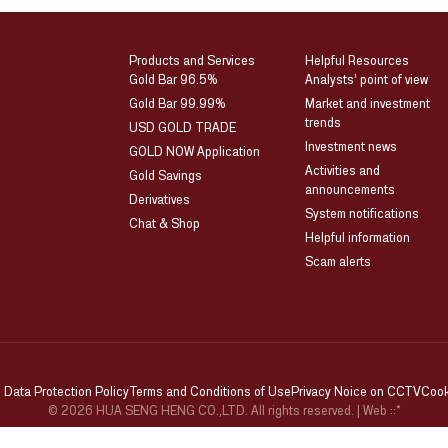
Products and Services
Helpful Resources
Gold Bar 96.5%
Analysts’ point of view
Gold Bar 99.99%
Market and investment
trends
USD GOLD TRADE
Investment news
GOLD NOW Application
Activities and
Gold Savings
announcements
Derivatives
System notifications
Chat & Shop
Helpful information
Scam alerts
 Data Protection Policy
Terms and Conditions of Use
Privacy Noice on CCTV
Cook
© 2026 HUA SENG HENG CO.,LTD. All rights reserved.
| Web
::*