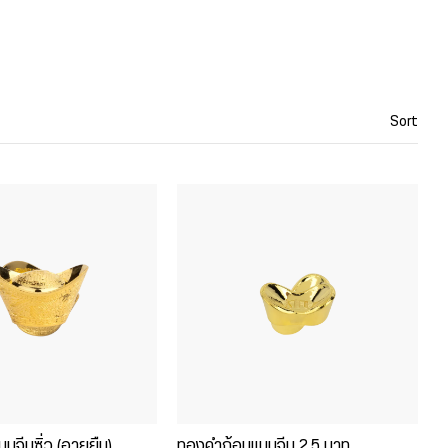
Sort
จีนซิ่ว (อายุยืน)
ทองคำก้อนแบบจีน 2.5 บาท