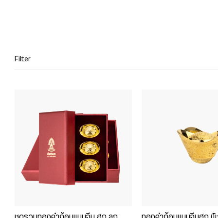
Filter
ชุดรวมทองคำก้อนแบบจีน ฮก ลก
ทองคำก้อนแบบจีนฮก (โ