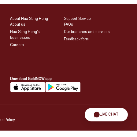
About Hua Seng Heng
Support Service
About us
FAQs
Hua Seng Heng’s
Our branches and services
businesses
Feedback form
Careers
Download GoldNOW app
LIVE CHAT
ie Policy