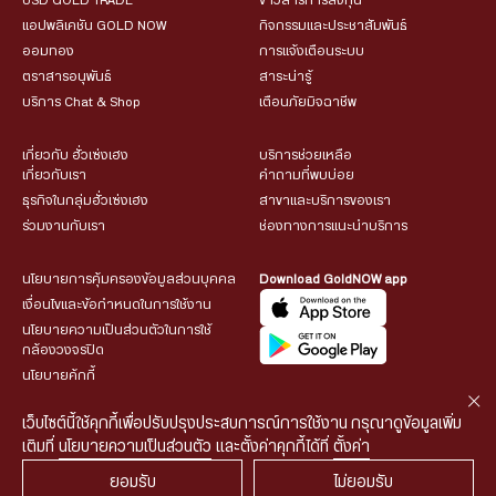
USD GOLD TRADE
ข่าวสารการลงทุน
แอปพลิเคชัน GOLD NOW
กิจกรรมและประชาสัมพันธ์
ออมทอง
การแจ้งเตือนระบบ
ตราสารอนุพันธ์
สาระน่ารู้
บริการ Chat & Shop
เตือนภัยมิจฉาชีพ
เกี่ยวกับ ฮั่วเซ่งเฮง
บริการช่วยเหลือ
เกี่ยวกับเรา
คำถามที่พบบ่อย
ธุรกิจในกลุ่มฮั่วเซ่งเฮง
สาขาและบริการของเรา
ร่วมงานกับเรา
ช่องทางการแนะนำบริการ
นโยบายการคุ้มครองข้อมูลส่วนบุคคล
Download GoldNOW app
เงื่อนไขและข้อกำหนดในการใช้งาน
นโยบายความเป็นส่วนตัวในการใช้
กล้องวงจรปิด
นโยบายคุ้กกี้
เว็บไซต์นี้ใช้คุกกี้เพื่อปรับปรุงประสบการณ์การใช้งาน กรุณาดูข้อมูลเพิ่ม
เติมที่
นโยบายความเป็นส่วนตัว
และตั้งค่าคุกกี้ได้ที่
ตั้งค่า
ยอมรับ
ไม่ยอมรับ
© 2026 HUA SENG HENG CO.,LTD. All rights reserved.
| Web
::*