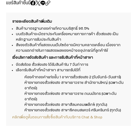
แชร์สินค้าชิ้นนี้
รายละเอียดสินค้าเพิ่มเติม
สินค้ามาตรฐานทองคำแท้ความบริสุทธิ์ 96.5%
บนตัวสินค้าจะมีตราประทับเครื่องหมายทางการค้า ฮั่วเซ่งเฮง เป็น
หลักฐานการรับประกันสินค้า
สีของตัวสินค้าที่แสดงบนเว็บไซต์อาจมีความคลาดเคลื่อน เนื่องจาก
ความแตกต่างในการแสดงผลของหน้าจออุปกรณ์ที่ลูกค้าใช้
เงื่อนไขการจัดส่งสินค้า และการรับสินค้าที่หน้าสาขา
จัดส่งโดย ฮั่วเซ่งเฮง ได้รับสินค้าใน 7 วันทำการ
เลือกรับสินค้าที่หน้าสาขา สามารถรับได้ที่
ห้องค้าทองคำแท่งชั้น 1 อาคารฮั่วเซ่งเฮง 2 (วันจันทร์-วันเสาร์)
ห้างขายทองฮั่วเซ่งเฮง สาขาเยาวราช สำนักงานใหญ่ (เฉพาะวัน
อาทิตย์)
ห้างขายทองฮั่วเซ่งเฮง สาขาเยาวราช ถนนมังกร (เฉพาะวัน
อาทิตย์)
ห้างขายทองฮั่วเซ่งเฮง สาขาสีลมคอมเพล็กซ์ (ทุกวัน)
ห้างขายทองฮั่วเซ่งเฮง สาขาซีคอนสแควร์ ศรีนครินทร์ (ทุกวัน)
คลิกเพื่อดูขั้นตอนการสั่งซื้อสินค้ากับบริการ Chat & Shop