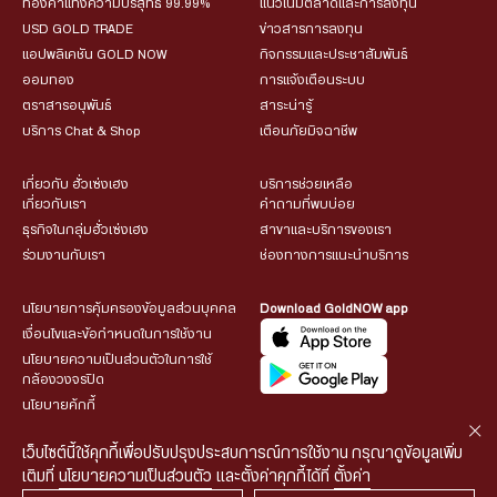
ทองคำแท่งความบริสุทธิ์ 99.99%
แนวโน้มตลาดและการลงทุน
USD GOLD TRADE
ข่าวสารการลงทุน
แอปพลิเคชัน GOLD NOW
กิจกรรมและประชาสัมพันธ์
ออมทอง
การแจ้งเตือนระบบ
ตราสารอนุพันธ์
สาระน่ารู้
บริการ Chat & Shop
เตือนภัยมิจฉาชีพ
เกี่ยวกับ ฮั่วเซ่งเฮง
บริการช่วยเหลือ
เกี่ยวกับเรา
คำถามที่พบบ่อย
ธุรกิจในกลุ่มฮั่วเซ่งเฮง
สาขาและบริการของเรา
ร่วมงานกับเรา
ช่องทางการแนะนำบริการ
นโยบายการคุ้มครองข้อมูลส่วนบุคคล
Download GoldNOW app
เงื่อนไขและข้อกำหนดในการใช้งาน
นโยบายความเป็นส่วนตัวในการใช้
กล้องวงจรปิด
นโยบายคุ้กกี้
เว็บไซต์นี้ใช้คุกกี้เพื่อปรับปรุงประสบการณ์การใช้งาน กรุณาดูข้อมูลเพิ่ม
เติมที่
นโยบายความเป็นส่วนตัว
และตั้งค่าคุกกี้ได้ที่
ตั้งค่า