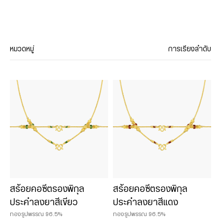
หมวดหมู่
การเรียงลำดับ
ประเภทสินค้า
สร้อยคอ
จี้
สร้อยข้อมือ
กำไล
แหวน
ต่างหู
ลงยา
สร้อยคอซีตรองพิกุล
สร้อยคอซีตรองพิกุล
เซ็ทเครื่องประดับ
ประคำลงยาสีเขียว
ประคำลงยาสีแดง
ทองคำสไตล์จีน
ทองรูปพรรณ 96.5%
ทองรูปพรรณ 96.5%
เครื่องประดับชาร์มและหินมงคล