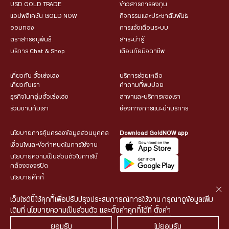
USD GOLD TRADE
ข่าวสารการลงทุน
แอปพลิเคชัน GOLD NOW
กิจกรรมและประชาสัมพันธ์
ออมทอง
การแจ้งเตือนระบบ
ตราสารอนุพันธ์
สาระน่ารู้
บริการ Chat & Shop
เตือนภัยมิจฉาชีพ
เกี่ยวกับ ฮั่วเซ่งเฮง
บริการช่วยเหลือ
เกี่ยวกับเรา
คำถามที่พบบ่อย
ธุรกิจในกลุ่มฮั่วเซ่งเฮง
สาขาและบริการของเรา
ร่วมงานกับเรา
ช่องทางการแนะนำบริการ
นโยบายการคุ้มครองข้อมูลส่วนบุคคล
Download GoldNOW app
เงื่อนไขและข้อกำหนดในการใช้งาน
นโยบายความเป็นส่วนตัวในการใช้
กล้องวงจรปิด
นโยบายคุ้กกี้
เว็บไซต์นี้ใช้คุกกี้เพื่อปรับปรุงประสบการณ์การใช้งาน กรุณาดูข้อมูลเพิ่ม
เติมที่
นโยบายความเป็นส่วนตัว
และตั้งค่าคุกกี้ได้ที่
ตั้งค่า
ยอมรับ
ไม่ยอมรับ
© 2026 HUA SENG HENG CO.,LTD. All rights reserved.
| Web
::*