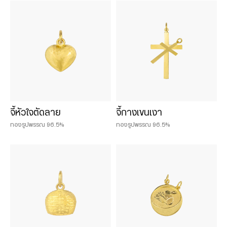
Chat & Shop
ฮั่วเซ่งเฮง ช็อปออนไลน์
น้ำหนักสินค้า
0.075 บาท
จี้หัวใจตัดลาย
จี้กางเขนเงา
0.125 บาท
ทองรูปพรรณ 96.5%
ทองรูปพรรณ 96.5%
0.25 บาท
0.50 บาท
1 บาท
2 บาท
3 บาท
5 บาท