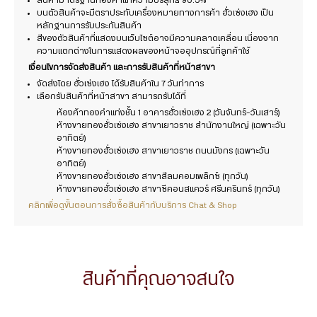
สินค้ามาตรฐานทองคำแท้ความบริสุทธิ์ 96.5%
บนตัวสินค้าจะมีตราประทับเครื่องหมายทางการค้า ฮั่วเซ่งเฮง เป็น
หลักฐานการรับประกันสินค้า
สีของตัวสินค้าที่แสดงบนเว็บไซต์อาจมีความคลาดเคลื่อน เนื่องจาก
ความแตกต่างในการแสดงผลของหน้าจออุปกรณ์ที่ลูกค้าใช้
เงื่อนไขการจัดส่งสินค้า และการรับสินค้าที่หน้าสาขา
จัดส่งโดย ฮั่วเซ่งเฮง ได้รับสินค้าใน 7 วันทำการ
เลือกรับสินค้าที่หน้าสาขา สามารถรับได้ที่
ห้องค้าทองคำแท่งชั้น 1 อาคารฮั่วเซ่งเฮง 2 (วันจันทร์-วันเสาร์)
ห้างขายทองฮั่วเซ่งเฮง สาขาเยาวราช สำนักงานใหญ่ (เฉพาะวัน
อาทิตย์)
ห้างขายทองฮั่วเซ่งเฮง สาขาเยาวราช ถนนมังกร (เฉพาะวัน
อาทิตย์)
ห้างขายทองฮั่วเซ่งเฮง สาขาสีลมคอมเพล็กซ์ (ทุกวัน)
ห้างขายทองฮั่วเซ่งเฮง สาขาซีคอนสแควร์ ศรีนครินทร์ (ทุกวัน)
คลิกเพื่อดูขั้นตอนการสั่งซื้อสินค้ากับบริการ Chat & Shop
สินค้าที่คุณอาจสนใจ