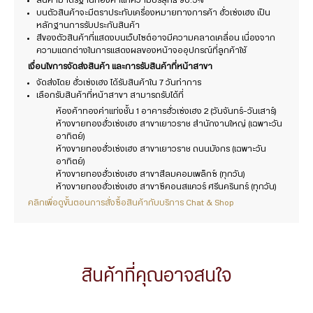
สินค้ามาตรฐานทองคำแท้ความบริสุทธิ์ 96.5%
บนตัวสินค้าจะมีตราประทับเครื่องหมายทางการค้า ฮั่วเซ่งเฮง เป็น
หลักฐานการรับประกันสินค้า
สีของตัวสินค้าที่แสดงบนเว็บไซต์อาจมีความคลาดเคลื่อน เนื่องจาก
ความแตกต่างในการแสดงผลของหน้าจออุปกรณ์ที่ลูกค้าใช้
เงื่อนไขการจัดส่งสินค้า และการรับสินค้าที่หน้าสาขา
จัดส่งโดย ฮั่วเซ่งเฮง ได้รับสินค้าใน 7 วันทำการ
เลือกรับสินค้าที่หน้าสาขา สามารถรับได้ที่
ห้องค้าทองคำแท่งชั้น 1 อาคารฮั่วเซ่งเฮง 2 (วันจันทร์-วันเสาร์)
ห้างขายทองฮั่วเซ่งเฮง สาขาเยาวราช สำนักงานใหญ่ (เฉพาะวัน
อาทิตย์)
ห้างขายทองฮั่วเซ่งเฮง สาขาเยาวราช ถนนมังกร (เฉพาะวัน
อาทิตย์)
ห้างขายทองฮั่วเซ่งเฮง สาขาสีลมคอมเพล็กซ์ (ทุกวัน)
ห้างขายทองฮั่วเซ่งเฮง สาขาซีคอนสแควร์ ศรีนครินทร์ (ทุกวัน)
คลิกเพื่อดูขั้นตอนการสั่งซื้อสินค้ากับบริการ Chat & Shop
สินค้าที่คุณอาจสนใจ