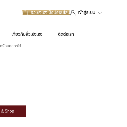
ฮั่วเซ่งเฮง
ช็อปออนไลน์
เข้าสู่ระบบ
เกี่ยวกับฮั่วเซ่งเฮง
ติดต่อเรา
สร้อยคอทาโร่
at & Shop