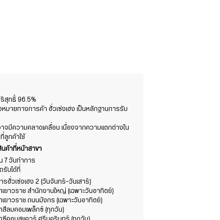
สุทธิ์ 96.5%
องหมายทางการค้า ฮั่วเซ่งเฮง เป็นหลักฐานการรับ
ต์อาจมีความคลาดเคลื่อน เนื่องจากความแตกต่างใน
ลูกค้าใช้
ินค้าที่หน้าสาขา
าใน 7 วันทำการ
ับได้ที่
รฮั่วเซ่งเฮง 2 (วันจันทร์-วันเสาร์)
ขาเยาวราช สำนักงานใหญ่ (เฉพาะวันอาทิตย์)
ขาเยาวราช ถนนมังกร (เฉพาะวันอาทิตย์)
าสีลมคอมเพล็กซ์ (ทุกวัน)
าซีคอนสแควร์ ศรีนครินทร์ (ทุกวัน)