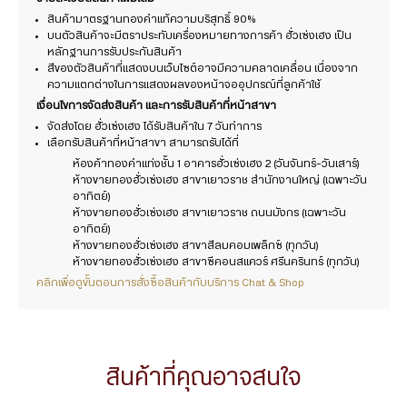
สินค้ามาตรฐานทองคำแท้ความบริสุทธิ์ 90%
บนตัวสินค้าจะมีตราประทับเครื่องหมายทางการค้า ฮั่วเซ่งเฮง เป็น
หลักฐานการรับประกันสินค้า
สีของตัวสินค้าที่แสดงบนเว็บไซต์อาจมีความคลาดเคลื่อน เนื่องจาก
ความแตกต่างในการแสดงผลของหน้าจออุปกรณ์ที่ลูกค้าใช้
เงื่อนไขการจัดส่งสินค้า และการรับสินค้าที่หน้าสาขา
จัดส่งโดย ฮั่วเซ่งเฮง ได้รับสินค้าใน 7 วันทำการ
เลือกรับสินค้าที่หน้าสาขา สามารถรับได้ที่
ห้องค้าทองคำแท่งชั้น 1 อาคารฮั่วเซ่งเฮง 2 (วันจันทร์-วันเสาร์)
ห้างขายทองฮั่วเซ่งเฮง สาขาเยาวราช สำนักงานใหญ่ (เฉพาะวัน
อาทิตย์)
ห้างขายทองฮั่วเซ่งเฮง สาขาเยาวราช ถนนมังกร (เฉพาะวัน
อาทิตย์)
ห้างขายทองฮั่วเซ่งเฮง สาขาสีลมคอมเพล็กซ์ (ทุกวัน)
ห้างขายทองฮั่วเซ่งเฮง สาขาซีคอนสแควร์ ศรีนครินทร์ (ทุกวัน)
คลิกเพื่อดูขั้นตอนการสั่งซื้อสินค้ากับบริการ Chat & Shop
สินค้าที่คุณอาจสนใจ