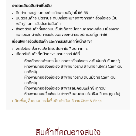
รายละเอียดสินค้าเพิ่มเติม
สินค้ามาตรฐานทองคำแท้ความบริสุทธิ์ 96.5%
บนตัวสินค้าจะมีตราประทับเครื่องหมายทางการค้า ฮั่วเซ่งเฮง เป็น
หลักฐานการรับประกันสินค้า
สีของตัวสินค้าที่แสดงบนเว็บไซต์อาจมีความคลาดเคลื่อน เนื่องจาก
ความแตกต่างในการแสดงผลของหน้าจออุปกรณ์ที่ลูกค้าใช้
เงื่อนไขการจัดส่งสินค้า และการรับสินค้าที่หน้าสาขา
จัดส่งโดย ฮั่วเซ่งเฮง ได้รับสินค้าใน 7 วันทำการ
เลือกรับสินค้าที่หน้าสาขา สามารถรับได้ที่
ห้องค้าทองคำแท่งชั้น 1 อาคารฮั่วเซ่งเฮง 2 (วันจันทร์-วันเสาร์)
ห้างขายทองฮั่วเซ่งเฮง สาขาเยาวราช สำนักงานใหญ่ (เฉพาะวัน
อาทิตย์)
ห้างขายทองฮั่วเซ่งเฮง สาขาเยาวราช ถนนมังกร (เฉพาะวัน
อาทิตย์)
ห้างขายทองฮั่วเซ่งเฮง สาขาสีลมคอมเพล็กซ์ (ทุกวัน)
ห้างขายทองฮั่วเซ่งเฮง สาขาซีคอนสแควร์ ศรีนครินทร์ (ทุกวัน)
คลิกเพื่อดูขั้นตอนการสั่งซื้อสินค้ากับบริการ Chat & Shop
สินค้าที่คุณอาจสนใจ