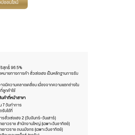
ช็อปออนไลน์
สุทธิ์ 96.5%
องหมายทางการค้า ฮั่วเซ่งเฮง เป็นหลักฐานการรับ
ต์อาจมีความคลาดเคลื่อน เนื่องจากความแตกต่างใน
ลูกค้าใช้
ินค้าที่หน้าสาขา
าใน 7 วันทำการ
ับได้ที่
รฮั่วเซ่งเฮง 2 (วันจันทร์-วันเสาร์)
ขาเยาวราช สำนักงานใหญ่ (เฉพาะวันอาทิตย์)
ขาเยาวราช ถนนมังกร (เฉพาะวันอาทิตย์)