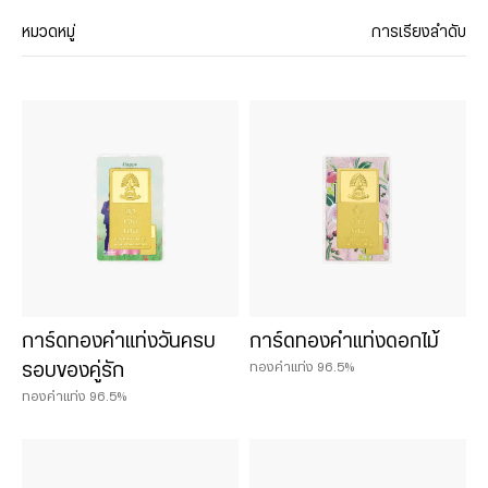
หมวดหมู่
การเรียงลำดับ
ประเภทสินค้า
Chat & Shop
ฮั่วเซ่งเฮง ช็อปออนไลน์
น้ำหนักสินค้า
0.075 บาท
การ์ดทองคำแท่งวันครบ
การ์ดทองคำแท่งดอกไม้
0.125 บาท
ทองคำแท่ง 96.5%
รอบของคู่รัก
0.25 บาท
ทองคำแท่ง 96.5%
0.50 บาท
1 บาท
2 บาท