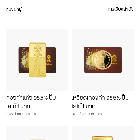
หมวดหมู่
การเรียงลำดับ
ประเภทสินค้า
Chat & Shop
ฮั่วเซ่งเฮง ช็อปออนไลน์
น้ำหนักสินค้า
0.075 บาท
ทองคำแท่ง 96.5% ปั๊ม
เหรียญทองคำ 96.5% ปั๊ม
0.125 บาท
โลโก้ 1 บาท
โลโก้ 1 บาท
0.25 บาท
ทองคำแท่ง 96.5%
ทองคำแท่ง 96.5%
0.50 บาท
1 บาท
2 บาท