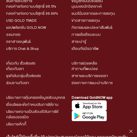
สินค้าและบริการ
ข้อมูลที่เป็นประโยชน์
ทองคำแท่งความบริสุทธิ์ 96.5%
มุมมองนักวิเคราะห์
ทองคำแท่งความบริสุทธิ์ 99.99%
แนวโน้มตลาดและการลงทุน
USD GOLD TRADE
ข่าวสารการลงทุน
แอปพลิเคชัน GOLD NOW
กิจกรรมและประชาสัมพันธ์
ออมทอง
การแจ้งเตือนระบบ
ตราสารอนุพันธ์
สาระน่ารู้
บริการ Chat & Shop
เตือนภัยมิจฉาชีพ
เกี่ยวกับ ฮั่วเซ่งเฮง
บริการช่วยเหลือ
เกี่ยวกับเรา
คำถามที่พบบ่อย
ธุรกิจในกลุ่มฮั่วเซ่งเฮง
สาขาและบริการของเรา
ร่วมงานกับเรา
ช่องทางการแนะนำบริการ
นโยบายการคุ้มครองข้อมูลส่วนบุคคล
Download GoldNOW app
เงื่อนไขและข้อกำหนดในการใช้งาน
นโยบายความเป็นส่วนตัวในการใช้
กล้องวงจรปิด
นโยบายคุ้กกี้