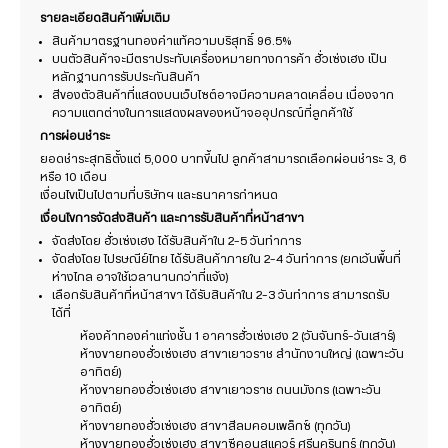
รายละเอียดสินค้าเพิ่มเติม
สินค้ามาตรฐานทองคำแท้ความบริสุทธิ์ 96.5%
บนตัวสินค้าจะมีตราประทับเครื่องหมายทางการค้า ฮั่วเซ่งเฮง เป็น
หลักฐานการรับประกันสินค้า
สีของตัวสินค้าที่แสดงบนเว็บไซต์อาจมีความคลาดเคลื่อน เนื่องจาก
ความแตกต่างในการแสดงผลของหน้าจออุปกรณ์ที่ลูกค้าใช้
การผ่อนชำระ
ยอดชำระสุทธิตั้งแต่ 5,000 บาทขึ้นไป ลูกค้าสามารถเลือกผ่อนชำระ 3, 6
หรือ 10 เดือน
เงื่อนไขเป็นไปตามที่บริษัทฯ และธนาคารกำหนด
เงื่อนไขการจัดส่งสินค้า และการรับสินค้าที่หน้าสาขา
จัดส่งโดย ฮั่วเซ่งเฮง ได้รับสินค้าใน 2-5 วันทำการ
จัดส่งโดย ไปรษณีย์ไทย ได้รับสินค้าภายใน 2-4 วันทำการ (ยกเว้นพื้นที่
ห่างไกล อาจใช้เวลานานกว่าที่แจ้ง)
เลือกรับสินค้าที่หน้าสาขา ได้รับสินค้าใน 2-3 วันทำการ สามารถรับ
ได้ที่
ห้องค้าทองคำแท่งชั้น 1 อาคารฮั่วเซ่งเฮง 2 (วันจันทร์-วันเสาร์)
ห้างขายทองฮั่วเซ่งเฮง สาขาเยาวราช สำนักงานใหญ่ (เฉพาะวัน
อาทิตย์)
ห้างขายทองฮั่วเซ่งเฮง สาขาเยาวราช ถนนมังกร (เฉพาะวัน
อาทิตย์)
ห้างขายทองฮั่วเซ่งเฮง สาขาสีลมคอมเพล็กซ์ (ทุกวัน)
ห้างขายทองฮั่วเซ่งเฮง สาขาซีคอนสแควร์ ศรีนครินทร์ (ทุกวัน)