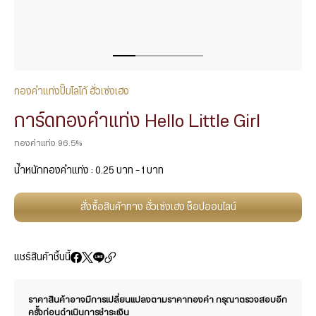
ทองคำแท่งปั๊มโลโก้ ฮั่วเซ่งเฮง
การ์ดทองคำแท่ง Hello Little Girl
ทองคำแท่ง 96.5%
น้ำหนักทองคำแท่ง : 0.25 บาท – 1 บาท
สั่งซื้อสินค้าทาง ฮั่วเซ่งเฮง ช็อปออนไลน์
แชร์สินค้าชิ้นนี้
ราคาสินค้าอาจมีการเปลี่ยนแปลงตามราคาทองคำ กรุณาตรวจสอบอีก
ครั้งก่อนดำเนินการชำระเงิน