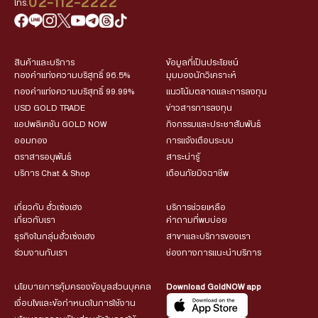
02-112-2222
โทร.
สินค้าและบริการ
ข้อมูลที่เป็นประโยชน์
ทองคำแท่งความบริสุทธิ์ 96.5%
มุมมองนักวิเคราะห์
ทองคำแท่งความบริสุทธิ์ 99.99%
แนวโน้มตลาดและการลงทุน
USD GOLD TRADE
ข่าวสารการลงทุน
แอปพลิเคชัน GOLD NOW
กิจกรรมและประชาสัมพันธ์
ออมทอง
การแจ้งเตือนระบบ
ตราสารอนุพันธ์
สาระน่ารู้
บริการ Chat & Shop
เตือนภัยมิจฉาชีพ
เกี่ยวกับ ฮั่วเซ่งเฮง
บริการช่วยเหลือ
เกี่ยวกับเรา
คำถามที่พบบ่อย
ธุรกิจในกลุ่มฮั่วเซ่งเฮง
สาขาและบริการของเรา
ร่วมงานกับเรา
ช่องทางการแนะนำบริการ
นโยบายการคุ้มครองข้อมูลส่วนบุคคล
Download GoldNOW app
เงื่อนไขและข้อกำหนดในการใช้งาน