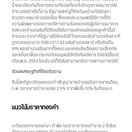
นี้ ขณะเดียวกันก็คลายความกังวลเกี่ยวกับวิกฤตภาคธนาคารไป
บ้าง แต่อย่างไรก็ตาม รัฐบาลสหรัฐก็ยังเดินหน้าแก้ไขปัญหา
วิกฤตภาคธนาคารต่อเนื่อง ซึ่งรองประธานเฟดได้มีการชี้ถึง
ความผิดพลาดของการบริหารงานล้มเหลวของผู้บริหารธนาคาร
SVB และจำนวนเงินที่ได้รับแจ้งในการแห่ถอนเงินของลูกค้านั้นมี
จำนวนมากกว่าที่รัฐบาลได้รับแจ้งไว้ โดยรวมแล้วจำนวนเงินฝากที่
ถูกถอนออกจาก SVB กว่า 1.42 แสนล้านดอลลาร์ หรือคิดเป็น
81% ของจำนวนเงินฝากทั้งหมด และเคยแจ้งเตือนความเสี่ยงต่อ
ดอกเบี้ยขาขึ้นจะกระทบกับงบดุลบริษัทถึงทีมบริหาร SVB ไปตั้งแต่
เดือนพ.ย. 2564 ไปแล้ว แต่ก็ยังไม่สามารถจัดการสถานการณ์ได้
ตัวเลขเศรษฐกิจที่ต้องติดตาม
คืนนี้สหรัฐจะเปิดเผยยอดทำสัญญาขายบ้านรอปิดการขายเดือน
ก.พ. ตลาดคาดว่าจะลดลง 2.9% จากเพิ่มขึ้น 8.1% ในเดือนม.ค.
แนวโน้มราคาทองคำ
ระวังแรงเทขายออกมา ถ้าพิจารณาราคาทองคำราย 2 ชั่วโมง