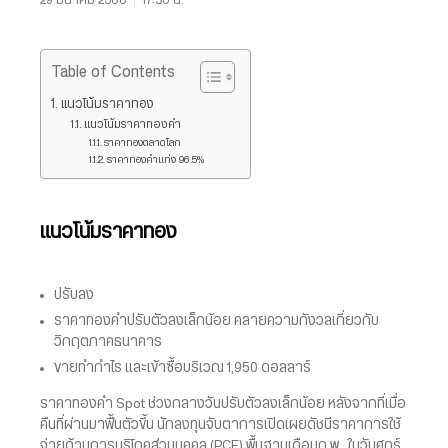
Table of Contents
แนวโน้มราคาทอง
แนวโน้มราคาทองคำ
ราคาทองตลาดโลก
ราคาทองคำแท่ง 96.5%
แนวโน้มราคาทอง
ปรับลง
ราคาทองคำปรับตัวลงเล็กน้อย คลายความกังวลเกี่ยวกับ
วิกฤตภาคธนาคาร
ขายทำกำไร และเข้าซื้อบริเวณ 1,950 ดอลลาร์
ราคาทองคำ Spot ช่วงกลางวันปรับตัวลงเล็กน้อย หลังจากที่เมื่อ
คืนที่ผ่านมาฟื้นตัวขึ้น นักลงทุนจับตาการเปิดเผยดัชนีราคาการใช้
จ่ายด้านการบริโภคส่วนบุคคล (PCE) พื้นฐานเดือนก.พ. ในวันศุกร์