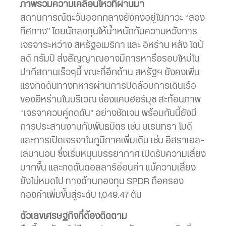
ภาพรวมความเคลื่อนไหวที่ผ่านมา
สถานการณ์ตะวันออกกลางยังคงอยู่ในภาวะ “สอง
ทิศทาง” โดยนักลงทุนให้น้ำหนักกับความหวังการ
เจรจาระหว่าง สหรัฐอเมริกา และ อิหร่าน หลัง โดนั
ลด์ ทรัมป์ ส่งสัญญาณอาจมีการหารือรอบใหม่ใน
ปากีสถานเร็วๆนี้ ขณะที่อีกด้าน สหรัฐฯ ยังคงเพิ่ม
แรงกดดันทางทหารผ่านการปิดล้อมการเดินเรือ
ของอิหร่านในบริเวณ ช่องแคบฮอร์มุซ สะท้อนภาพ
“เจรจาควบคู่กดดัน” อย่างชัดเจน พร้อมกันนี้ยังมี
การประสานงานกับพันธมิตร เช่น นเรนทรา โมดี
และการเปิดเจรจาในภูมิภาคเพิ่มเติม เช่น อิสราเอล–
เลบานอน ซึ่งเริ่มหนุนบรรยากาศ เปิดรับความเสี่ยง
มากขึ้น และกดดันดอลลาร์อ่อนค่า แม้ความเสี่ยง
ยังไม่หมดไป ทางด้านกองทุน SPDR ถือครอง
ทองคำเพิ่มขึ้นสู่ระดับ 1,049.47 ตัน
ตัวเลขเศรษฐกิจที่ต้องติดตาม