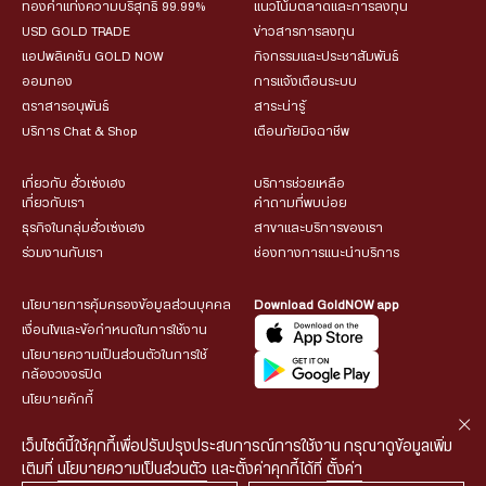
ทองคำแท่งความบริสุทธิ์ 99.99%
แนวโน้มตลาดและการลงทุน
USD GOLD TRADE
ข่าวสารการลงทุน
แอปพลิเคชัน GOLD NOW
กิจกรรมและประชาสัมพันธ์
ออมทอง
การแจ้งเตือนระบบ
ตราสารอนุพันธ์
สาระน่ารู้
บริการ Chat & Shop
เตือนภัยมิจฉาชีพ
เกี่ยวกับ ฮั่วเซ่งเฮง
บริการช่วยเหลือ
เกี่ยวกับเรา
คำถามที่พบบ่อย
ธุรกิจในกลุ่มฮั่วเซ่งเฮง
สาขาและบริการของเรา
ร่วมงานกับเรา
ช่องทางการแนะนำบริการ
นโยบายการคุ้มครองข้อมูลส่วนบุคคล
Download GoldNOW app
เงื่อนไขและข้อกำหนดในการใช้งาน
นโยบายความเป็นส่วนตัวในการใช้
กล้องวงจรปิด
นโยบายคุ้กกี้
เว็บไซต์นี้ใช้คุกกี้เพื่อปรับปรุงประสบการณ์การใช้งาน กรุณาดูข้อมูลเพิ่ม
เติมที่
นโยบายความเป็นส่วนตัว
และตั้งค่าคุกกี้ได้ที่
ตั้งค่า