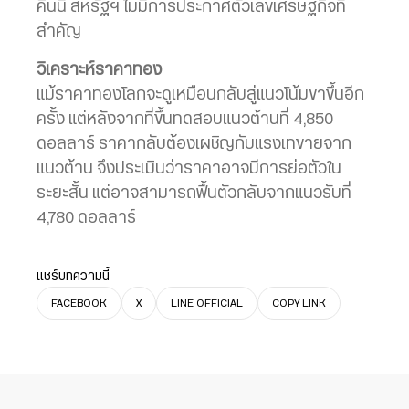
คืนนี้ สหรัฐฯ ไม่มีการประกาศตัวเลขเศรษฐกิจที่
สำคัญ
วิเคราะห์ราคาทอง
แม้ราคาทองโลกจะดูเหมือนกลับสู่แนวโน้มขาขึ้นอีก
ครั้ง แต่หลังจากที่ขึ้นทดสอบแนวต้านที่ 4,850
ดอลลาร์ ราคากลับต้องเผชิญกับแรงเทขายจาก
แนวต้าน จึงประเมินว่าราคาอาจมีการย่อตัวใน
ระยะสั้น แต่อาจสามารถฟื้นตัวกลับจากแนวรับที่
4,780 ดอลลาร์
แชร์บทความนี้
FACEBOOK
X
LINE OFFICIAL
COPY LINK