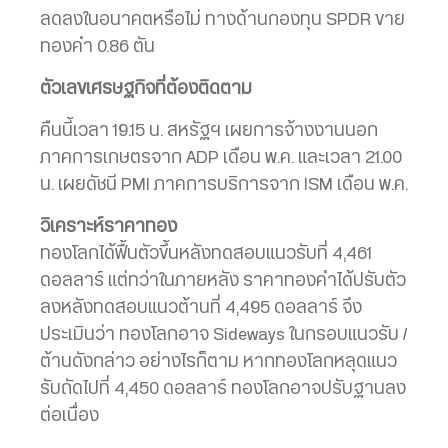
ลดลงในอนาคตหรือไม่ ทางด้านกองทุน SPDR ขาย
ทองคำ 0.86 ตัน
ตัวเลขเศรษฐกิจที่ต้องติดตาม
คืนนี้เวลา 19.15 น. สหรัฐฯ เผยการจ้างงานนอก
ภาคการเกษตรจาก ADP เดือน พ.ค. และเวลา 21.00
น. เผยดัชนี PMI ภาคการบริการจาก ISM เดือน พ.ค.
วิเคราะห์ราคาทอง
ทองโลกได้ฟื้นตัวขึ้นหลังทดสอบแนวรับที่ 4,461
ดอลลาร์ แต่ทว่าในภายหลัง ราคาทองคำได้ปรับตัว
ลงหลังทดสอบแนวต้านที่ 4,495 ดอลลาร์ จึง
ประเมินว่า ทองโลกอาจ Sideways ในกรอบแนวรับ /
ต้านดังกล่าว อย่างไรก็ตาม หากทองโลกหลุดแนว
รับถัดไปที่ 4,450 ดอลลาร์ ทองโลกอาจปรับฐานลง
ต่อเนื่อง