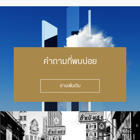
คำถามที่พบบ่อย
อ่านเพิ่มเติม