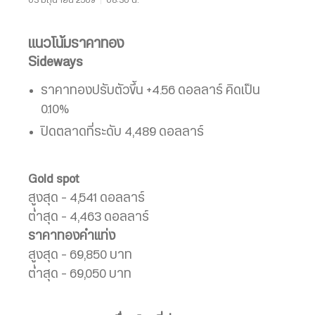
แนวโน้มราคาทอง
Sideways
ราคาทองปรับตัวขึ้น +4.56 ดอลลาร์ คิดเป็น
0.10%
ปิดตลาดที่ระดับ 4,489 ดอลลาร์
Gold spot
สูงสุด – 4,541 ดอลลาร์
ต่ำสุด – 4,463 ดอลลาร์
ราคาทองคำแท่ง
สูงสุด – 69,850 บาท
ต่ำสุด – 69,050 บาท