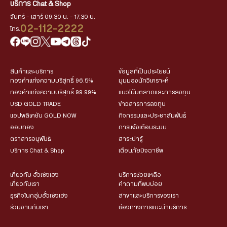
บริการ Chat & Shop
จันทร์ - เสาร์ 09.30 น. - 17.30 น.
02-112-2222
โทร.
สินค้าและบริการ
ข้อมูลที่เป็นประโยชน์
ทองคำแท่งความบริสุทธิ์ 96.5%
มุมมองนักวิเคราะห์
ทองคำแท่งความบริสุทธิ์ 99.99%
แนวโน้มตลาดและการลงทุน
USD GOLD TRADE
ข่าวสารการลงทุน
แอปพลิเคชัน GOLD NOW
กิจกรรมและประชาสัมพันธ์
ออมทอง
การแจ้งเตือนระบบ
ตราสารอนุพันธ์
สาระน่ารู้
บริการ Chat & Shop
เตือนภัยมิจฉาชีพ
เกี่ยวกับ ฮั่วเซ่งเฮง
บริการช่วยเหลือ
เกี่ยวกับเรา
คำถามที่พบบ่อย
ธุรกิจในกลุ่มฮั่วเซ่งเฮง
สาขาและบริการของเรา
ร่วมงานกับเรา
ช่องทางการแนะนำบริการ