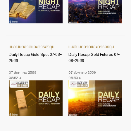
แนวโน้มตลาดและการลงทุน
แนวโน้มตลาดและการลงทุน
Daily Recap Gold Spot 07-08-
Daily Recap Gold Futures 07-
2569
08-2569
07 สิงหาคม 2569
07 สิงหาคม 2569
08:52 น.
08:50 น.