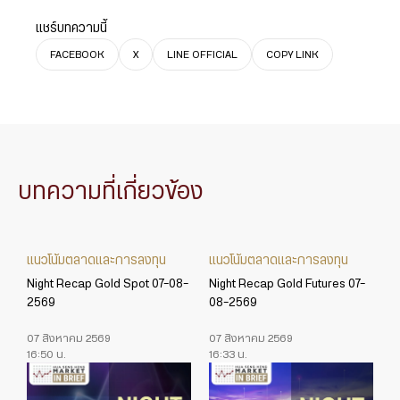
แชร์บทความนี้
FACEBOOK
X
LINE OFFICIAL
COPY LINK
บทความที่เกี่ยวข้อง
แนวโน้มตลาดและการลงทุน
แนวโน้มตลาดและการลงทุน
Night Recap Gold Spot 07-08-
Night Recap Gold Futures 07-
2569
08-2569
07 สิงหาคม 2569
07 สิงหาคม 2569
16:50 น.
16:33 น.