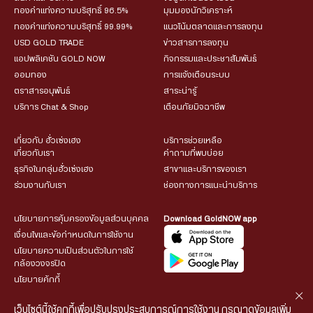
ทองคำแท่งความบริสุทธิ์ 96.5%
มุมมองนักวิเคราะห์
ทองคำแท่งความบริสุทธิ์ 99.99%
แนวโน้มตลาดและการลงทุน
USD GOLD TRADE
ข่าวสารการลงทุน
แอปพลิเคชัน GOLD NOW
กิจกรรมและประชาสัมพันธ์
ออมทอง
การแจ้งเตือนระบบ
ตราสารอนุพันธ์
สาระน่ารู้
บริการ Chat & Shop
เตือนภัยมิจฉาชีพ
เกี่ยวกับ ฮั่วเซ่งเฮง
บริการช่วยเหลือ
เกี่ยวกับเรา
คำถามที่พบบ่อย
ธุรกิจในกลุ่มฮั่วเซ่งเฮง
สาขาและบริการของเรา
ร่วมงานกับเรา
ช่องทางการแนะนำบริการ
นโยบายการคุ้มครองข้อมูลส่วนบุคคล
Download GoldNOW app
เงื่อนไขและข้อกำหนดในการใช้งาน
นโยบายความเป็นส่วนตัวในการใช้
กล้องวงจรปิด
นโยบายคุ้กกี้
เว็บไซต์นี้ใช้คุกกี้เพื่อปรับปรุงประสบการณ์การใช้งาน กรุณาดูข้อมูลเพิ่ม