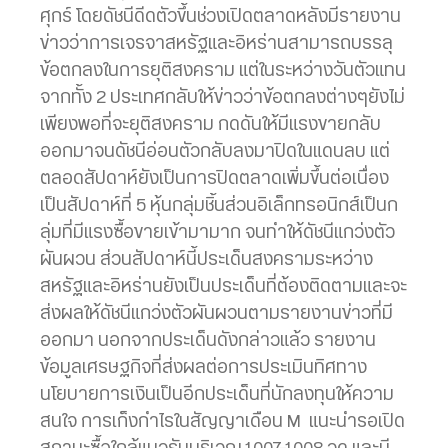
ศุกร์ โดยดัชนีดีดตัวขึ้นช่วงเปิดตลาดหลังมีรายงาน
ข่าวว่าการเจรจาสหรัฐและอิหร่านสามารถบรรลุ
ข้อตกลงในการยุติสงคราม แต่ในระหว่างวันตัวแทน
จากทั้ง 2 ประเทศกลับให้ข่าวว่าข้อตกลงต่างๆยังไม่
เพียงพอที่จะยุติสงคราม กดดันให้มีแรงขายกลับ
ออกมาจนดัชนีอ่อนตัวกลับลงมาปิดในแดนลบ แต่
ตลอดสัปดาห์ยังเป็นการปิดตลาดเพิ่มขึ้นต่อเนื่อง
เป็นสัปดาห์ที่ 5 หุ้นกลุ่มชิ้นส่วนอิเล็กทรอนิกส์เป็นก
ลุ่มที่มีแรงซื้อขายเข้ามามาก จนทำให้ดัชนีแกว่งตัว
ผันผวน ส่วนสัปดาห์นี้ประเด็นสงครามระหว่าง
สหรัฐและอิหร่านยังเป็นประเด็นที่ต้องติดตามและจะ
ส่งผลให้ดัชนีแกว่งตัวผันผวนตามรายงานข่าวที่มี
ออกมา นอกจากประเด็นดังกล่าวแล้ว รายงาน
ข้อมูลเศรษฐกิจที่ส่งผลต่อการประเมินทิศทาง
นโยบายการเงินเป็นอีกประเด็นที่นักลงทุนให้ความ
สนใจ การเก็งกำไรในสัญญาเดือน M แนะนำรอเปิด