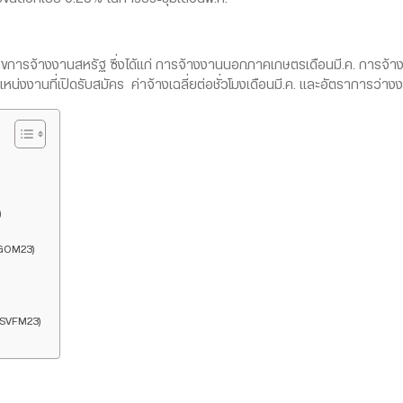
เลขการจ้างงานสหรัฐ ซึ่งได้แก่ การจ้างงานนอกภาคเกษตรเดือนมี.ค. การจ้
่งงานที่เปิดรับสมัคร ค่าจ้างเฉลี่ยต่อชั่วโมงเดือนมี.ค. และอัตราการว่างง
)
GOM23)
(SVFM23)