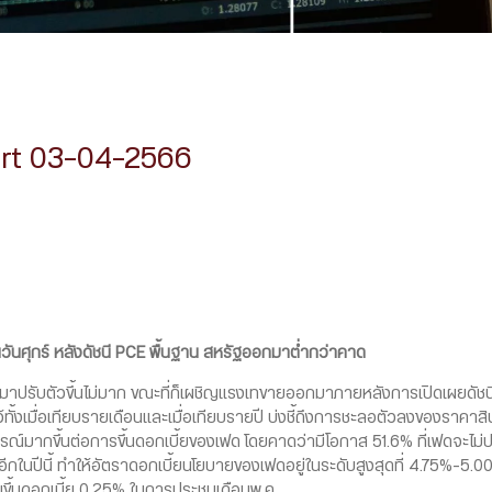
ort 03-04-2566
ันศุกร์ หลังดัชนี PCE พื้นฐาน สหรัฐออกมาต่ำกว่าคาด
านมาปรับตัวขึ้นไม่มาก ขณะที่ก็เผชิญแรงเทขายออกมาภายหลังการเปิดเผยดัชน
้งเมื่อเทียบรายเดือนและเมื่อเทียบรายปี บ่งชี้ถึงการชะลอตัวลงของราคาสิ
์มากขึ้นต่อการขึ้นดอกเบี้ยของเฟด โดยคาดว่ามีโอกาส 51.6% ที่เฟดจะไม่ปร
ยอีกในปีนี้ ทำให้อัตราดอกเบี้ยนโยบายของเฟดอยู่ในระดับสูงสุดที่ 4.75%-5.00%
ขึ้นดอกเบี้ย 0.25% ในการประชุมเดือนพ.ค.