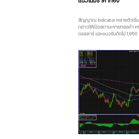
แนวโน้มราคาทอง
สัญญาณ Indicator หลายตัวเริ่มl
กล่าวให้เปิดสถานะขายทองคำ หร
ดอลลาร์ และแนวรับถัดไป 1,95