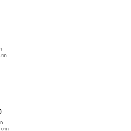
าท
 บาท
)
าท
0 บาท