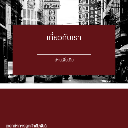
เกี่ยวกับเรา
อ่านเพิ่มเติม
เวลาทำการลูกค้าสัมพันธ์