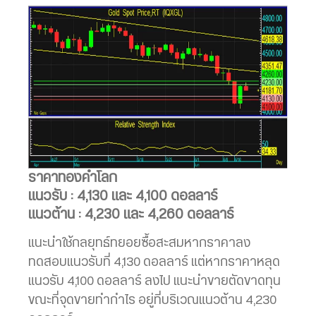
ราคาทองคำโลก
แนวรับ : 4,130 และ 4,100 ดอลลาร์
แนวต้าน : 4,230 และ 4,260 ดอลลาร์
แนะนำใช้กลยุทธ์ทยอยซื้อสะสมหากราคาลง
ทดสอบแนวรับที่ 4,130 ดอลลาร์ แต่หากราคาหลุด
แนวรับ 4,100 ดอลลาร์ ลงไป แนะนำขายตัดขาดทุน
ขณะที่จุดขายทำกำไร อยู่ที่บริเวณแนวต้าน 4,230