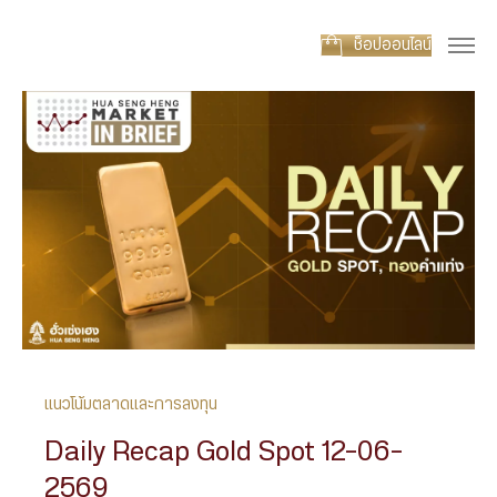
ช็อปออนไลน์
แนวโน้มตลาดและการลงทุน
Daily Recap Gold Spot 12-06-
2569