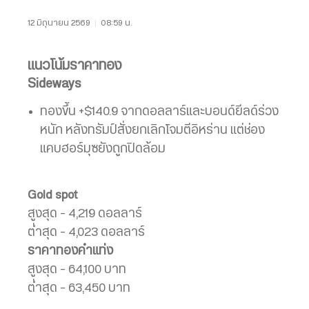
12 มิถุนายน 2569
|
08:59 น.
แนวโน้มราคาทอง
Sideways
ทองขึ้น +$140.9 จากดอลลาร์และบอนด์ยีลด์ร่วง
หนัก หลังทรัมป์สั่งยกเลิกโจมตีอิหร่าน แต่ช่อง
แคบฮอร์มุซยังถูกปิดล้อม
Gold spot
สูงสุด – 4,219 ดอลลาร์
ต่ำสุด – 4,023 ดอลลาร์
ราคาทองคำแท่ง
สูงสุด – 64,100 บาท
ต่ำสุด – 63,450 บาท