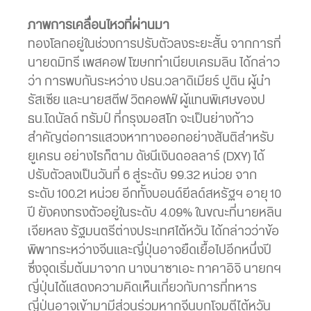
ภาพการเคลื่อนไหวที่ผ่านมา
ทองโลกอยู่ในช่วงการปรับตัวลงระยะสั้น จากการที่
นายดมิทรี เพสคอฟ โฆษกทำเนียบเครมลิน ได้กล่าว
ว่า การพบกันระหว่าง ปธน.วลาดิเมียร์ ปูติน ผู้นำ
รัสเซีย และนายสตีฟ วิตคอฟฟ์ ผู้แทนพิเศษของป
ธน.โดนัลด์ ทรัมป์ ที่กรุงมอสโก จะเป็นย่างก้าว
สำคัญต่อการแสวงหาทางออกอย่างสันติสำหรับ
ยูเครน อย่างไรก็ตาม ดัชนีเงินดอลลาร์ (DXY) ได้
ปรับตัวลงเป็นวันที่ 6 สู่ระดับ 99.32 หน่วย จาก
ระดับ 100.21 หน่วย อีกทั้งบอนด์ยีลด์สหรัฐฯ อายุ 10
ปี ยังคงทรงตัวอยู่ในระดับ 4.09% ในขณะที่นายหลิน
เจียหลง รัฐมนตรีต่างประเทศไต้หวัน ได้กล่าวว่าข้อ
พิพาทระหว่างจีนและญี่ปุ่นอาจยืดเยื้อไปอีกหนึ่งปี
ซึ่งจุดเริ่มต้นมาจาก นางนาซาเอะ ทาคาอิจิ นายกฯ
ญี่ปุ่นได้แสดงความคิดเห็นเกี่ยวกับการที่ทหาร
ญี่ปุ่นอาจเข้ามามีส่วนร่วมหากจีนบุกโจมตีไต้หวัน