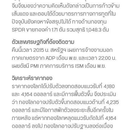
จีนจึงมองว่าความคิดเห็นดังกล่าวเป็นการก้าวข้าม
เส้นแดง และตอบโต้ด้วยมาตรการทางการทูตที่ใน
ปัจจุบันยังคงหาข้อสรุปไม่ได้ ทางด้านกองทุน
SPDR ขายทองคำ 1.71 ตัน รวมสุทธิ 1,048.3 ตัน
ตัวเลขเศรษฐกิจที่ต้องติดตาม
คืนนี้เวลา 20.15 น. สหรัฐฯ เผยการจ้างงานนอก
ภาคเกษตรจาก ADP เดือน พ.ย. และเวลา 22.00 น.
เผยดัชนี PMI ภาคการบริการ ISM เดือน พ.ย.
วิเคราะห์ราคาทอง
ราคาทองโลกได้ปรับตัวลงทดสอบแนวรับที่ 4,180
และ 4,164 ดอลลาร์ และมีการฟื้นตัวขึ้น จึงประเมิน
ว่า ทองโลกอาจปรับตัวขึ้นทดสอบแนวต้านที่ 4,235
ดอลลาร์ และมีโอกาสพักตัวลงระยะสั้นอีกครั้งใน
ภายหลัง แต่หากทองโลกหลุดแนวรับถัดไปที่ 4,164
ดอลลาร์ ลงไป ทองโลกอาจปรับฐานลงต่อเนื่อง