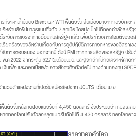
ที่ราคาน้ำมันดิบ Brent และ WTI ฟื้นตัวขึ้น สืบเนื่องมาจากกองบ
ิหร่านยิงขีปนาวุธแบบทิ้งตัว 2 ลูกเมื่อ โดยมุ่งเป้าไปที่กองกำลังสหรัฐฯ
าได้ระงับการเจรจาทางอ้อมกับสหรัฐฯ แล้ว เพื่อประท้วงการโจมตีของอ
้อเรียกร้องของอิหร่านเกี่ยวกับการยุติปฏิบัติการทางทหารของอิสราเอ
ับการตอบสนอง นอกจากนี้ ดัชนี PMI ภาคการผลิตของสหรัฐฯ ปรับตัวขึ้
ดือน พ.ค.2022 จากระดับ 52.7 ในเดือนเม.ย. และสูงกว่าที่นักวิเคราะห์คาดก
บ / เงินเฟ้อ และดอกเบี้ยเฟด อาจยังคงตึงตัวต่อไป ทางด้านกองทุน SP
ผยจำนวนตำแหน่งงานที่เปิดรับสมัครใหม่จาก JOLTS เดือน เม.ย.
ด้ฟื้นตัวขึ้นหลังทดสอบแนวรับที่ 4,450 ดอลลาร์ จึงประเมินว่า ทองโลก
 หากทองโลกปรับตัวลงหลุดแนวรับถัดไปที่ 4,430 ดอลลาร์ ทองโลกอาจ
ราคาทองคำโลก