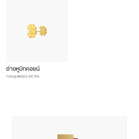
Chat & Shop
ฮั่วเซ่งเฮง ช็อปออนไลน์
น้ำหนักสินค้า
0.075 บาท
ต่างหูบิทคอยน์
0.125 บาท
ทองรูปพรรณ 96.5%
0.25 บาท
0.50 บาท
1 บาท
2 บาท
3 บาท
5 บาท