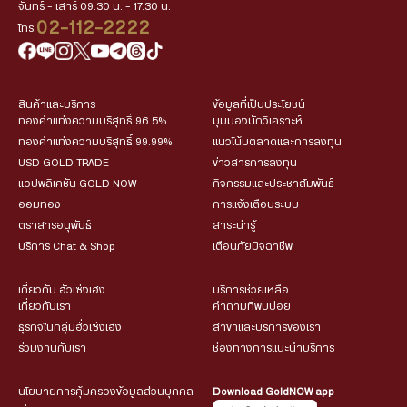
จันทร์ - เสาร์ 09.30 น. - 17.30 น.
02-112-2222
โทร.
สินค้าและบริการ
ข้อมูลที่เป็นประโยชน์
ทองคำแท่งความบริสุทธิ์ 96.5%
มุมมองนักวิเคราะห์
ทองคำแท่งความบริสุทธิ์ 99.99%
แนวโน้มตลาดและการลงทุน
USD GOLD TRADE
ข่าวสารการลงทุน
แอปพลิเคชัน GOLD NOW
กิจกรรมและประชาสัมพันธ์
ออมทอง
การแจ้งเตือนระบบ
ตราสารอนุพันธ์
สาระน่ารู้
บริการ Chat & Shop
เตือนภัยมิจฉาชีพ
เกี่ยวกับ ฮั่วเซ่งเฮง
บริการช่วยเหลือ
เกี่ยวกับเรา
คำถามที่พบบ่อย
ธุรกิจในกลุ่มฮั่วเซ่งเฮง
สาขาและบริการของเรา
ร่วมงานกับเรา
ช่องทางการแนะนำบริการ
นโยบายการคุ้มครองข้อมูลส่วนบุคคล
Download GoldNOW app