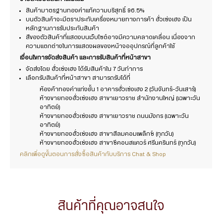
สินค้ามาตรฐานทองคำแท้ความบริสุทธิ์ 96.5%
บนตัวสินค้าจะมีตราประทับเครื่องหมายทางการค้า ฮั่วเซ่งเฮง เป็น
หลักฐานการรับประกันสินค้า
สีของตัวสินค้าที่แสดงบนเว็บไซต์อาจมีความคลาดเคลื่อน เนื่องจาก
ความแตกต่างในการแสดงผลของหน้าจออุปกรณ์ที่ลูกค้าใช้
เงื่อนไขการจัดส่งสินค้า และการรับสินค้าที่หน้าสาขา
จัดส่งโดย ฮั่วเซ่งเฮง ได้รับสินค้าใน 7 วันทำการ
เลือกรับสินค้าที่หน้าสาขา สามารถรับได้ที่
ห้องค้าทองคำแท่งชั้น 1 อาคารฮั่วเซ่งเฮง 2 (วันจันทร์-วันเสาร์)
ห้างขายทองฮั่วเซ่งเฮง สาขาเยาวราช สำนักงานใหญ่ (เฉพาะวัน
อาทิตย์)
ห้างขายทองฮั่วเซ่งเฮง สาขาเยาวราช ถนนมังกร (เฉพาะวัน
อาทิตย์)
ห้างขายทองฮั่วเซ่งเฮง สาขาสีลมคอมเพล็กซ์ (ทุกวัน)
ห้างขายทองฮั่วเซ่งเฮง สาขาซีคอนสแควร์ ศรีนครินทร์ (ทุกวัน)
คลิกเพื่อดูขั้นตอนการสั่งซื้อสินค้ากับบริการ Chat & Shop
สินค้าที่คุณอาจสนใจ