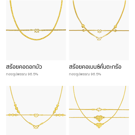
Chat & Shop
ฮั่วเซ่งเฮง ช็อปออนไลน์
น้ำหนักสินค้า
0.075 บาท
สร้อยคอดอกบัว
สร้อยคอเบนซ์คั่นตะกร้อ
0.125 บาท
ทองรูปพรรณ 96.5%
ทองรูปพรรณ 96.5%
0.25 บาท
0.50 บาท
1 บาท
2 บาท
3 บาท
5 บาท