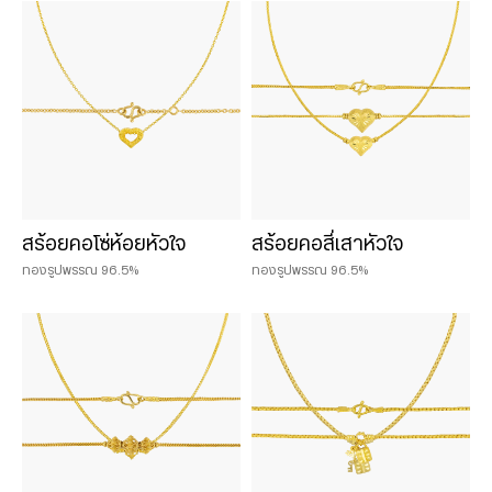
Chat & Shop
ฮั่วเซ่งเฮง ช็อปออนไลน์
น้ำหนักสินค้า
0.075 บาท
สร้อยคอโซ่ห้อยหัวใจ
สร้อยคอสี่เสาหัวใจ
0.125 บาท
ทองรูปพรรณ 96.5%
ทองรูปพรรณ 96.5%
0.25 บาท
0.50 บาท
1 บาท
2 บาท
3 บาท
5 บาท