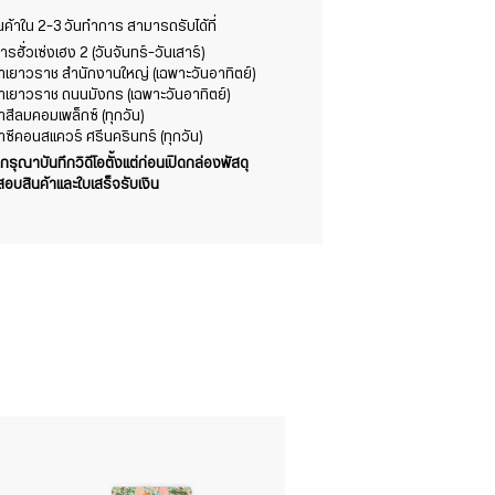
สินค้าใน 2-3 วันทำการ สามารถรับได้ที่
รฮั่วเซ่งเฮง 2 (วันจันทร์-วันเสาร์)
ขาเยาวราช สำนักงานใหญ่ (เฉพาะวันอาทิตย์)
ขาเยาวราช ถนนมังกร (เฉพาะวันอาทิตย์)
าสีลมคอมเพล็กซ์ (ทุกวัน)
าซีคอนสแควร์ ศรีนครินทร์ (ทุกวัน)
ากรุณาบันทึกวิดีโอตั้งแต่ก่อนเปิดกล่องพัสดุ
บสินค้าและใบเสร็จรับเงิน