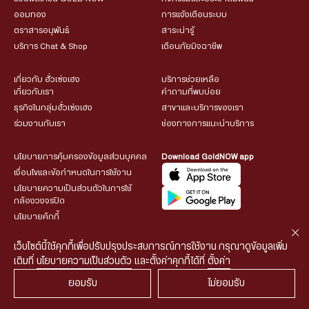
ออมทอง
การแจ้งเตือนระบบ
ตราสารอนุพันธ์
สาระน่ารู้
บริการ Chat & Shop
เตือนภัยมิจฉาชีพ
เกี่ยวกับ ฮั่วเซ่งเฮง
บริการช่วยเหลือ
เกี่ยวกับเรา
คำถามที่พบบ่อย
ธุรกิจในกลุ่มฮั่วเซ่งเฮง
สาขาและบริการของเรา
ร่วมงานกับเรา
ช่องทางการแนะนำบริการ
นโยบายการคุ้มครองข้อมูลส่วนบุคคล
Download GoldNOW app
เงื่อนไขและข้อกำหนดในการใช้งาน
นโยบายความเป็นส่วนตัวในการใช้
กล้องวงจรปิด
นโยบายคุ้กกี้
เว็บไซต์นี้ใช้คุกกี้เพื่อปรับปรุงประสบการณ์การใช้งาน กรุณาดูข้อมูลเพิ่ม
เติมที่
นโยบายความเป็นส่วนตัว
และตั้งค่าคุกกี้ได้ที่
ตั้งค่า
ยอมรับ
ไม่ยอมรับ
© 2026 HUA SENG HENG CO.,LTD. All rights reserved.
| Web
::*