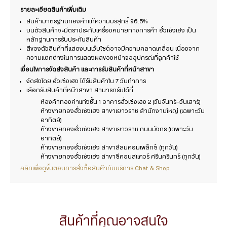
รายละเอียดสินค้าเพิ่มเติม
สินค้ามาตรฐานทองคำแท้ความบริสุทธิ์ 96.5%
บนตัวสินค้าจะมีตราประทับเครื่องหมายทางการค้า ฮั่วเซ่งเฮง เป็น
หลักฐานการรับประกันสินค้า
สีของตัวสินค้าที่แสดงบนเว็บไซต์อาจมีความคลาดเคลื่อน เนื่องจาก
ความแตกต่างในการแสดงผลของหน้าจออุปกรณ์ที่ลูกค้าใช้
เงื่อนไขการจัดส่งสินค้า และการรับสินค้าที่หน้าสาขา
จัดส่งโดย ฮั่วเซ่งเฮง ได้รับสินค้าใน 7 วันทำการ
เลือกรับสินค้าที่หน้าสาขา สามารถรับได้ที่
ห้องค้าทองคำแท่งชั้น 1 อาคารฮั่วเซ่งเฮง 2 (วันจันทร์-วันเสาร์)
ห้างขายทองฮั่วเซ่งเฮง สาขาเยาวราช สำนักงานใหญ่ (เฉพาะวัน
อาทิตย์)
ห้างขายทองฮั่วเซ่งเฮง สาขาเยาวราช ถนนมังกร (เฉพาะวัน
อาทิตย์)
ห้างขายทองฮั่วเซ่งเฮง สาขาสีลมคอมเพล็กซ์ (ทุกวัน)
ห้างขายทองฮั่วเซ่งเฮง สาขาซีคอนสแควร์ ศรีนครินทร์ (ทุกวัน)
คลิกเพื่อดูขั้นตอนการสั่งซื้อสินค้ากับบริการ Chat & Shop
สินค้าที่คุณอาจสนใจ