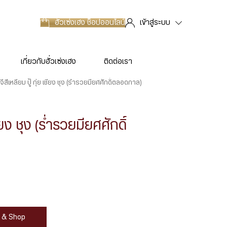
ฮั่วเซ่งเฮง
ช็อปออนไลน์
เข้าสู่ระบบ
เกี่ยวกับฮั่วเซ่งเฮง
ติดต่อเรา
จี้สี่เหลี่ยม ปู้ กุ่ย เชียง ชุง (ร่ำรวยมียศศักดิ์ตลอดกาล)
 เชียง ชุง (ร่ำรวยมียศศักดิ์
at & Shop