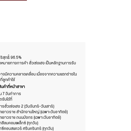
สุทธิ์ 96.5%
องหมายทางการค้า ฮั่วเซ่งเฮง เป็นหลักฐานการรับ
ต์อาจมีความคลาดเคลื่อน เนื่องจากความแตกต่างใน
ลูกค้าใช้
ินค้าที่หน้าสาขา
าใน 7 วันทำการ
ับได้ที่
รฮั่วเซ่งเฮง 2 (วันจันทร์-วันเสาร์)
ขาเยาวราช สำนักงานใหญ่ (เฉพาะวันอาทิตย์)
ขาเยาวราช ถนนมังกร (เฉพาะวันอาทิตย์)
าสีลมคอมเพล็กซ์ (ทุกวัน)
าซีคอนสแควร์ ศรีนครินทร์ (ทุกวัน)