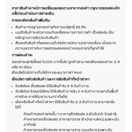
ราคาสินค้าอาจมีการเปลี่ยนแปลงตามราคาทองคำ กรุณาตรวจสอบอีก
ครั้งก่อนดำเนินการชำระเงิน
รายละเอียดสินค้าเพิ่มเติม
สินค้ามาตรฐานทองคำแท้ความบริสุทธิ์ 96.5%
บนตัวสินค้าจะมีตราประทับเครื่องหมายทางการค้า ฮั่วเซ่งเฮง เป็น
หลักฐานการรับประกันสินค้า
สีของตัวสินค้าที่แสดงบนเว็บไซต์อาจมีความคลาดเคลื่อน เนื่องจาก
ความแตกต่างในการแสดงผลของหน้าจออุปกรณ์ที่ลูกค้าใช้
การผ่อนชำระ
ยอดชำระสุทธิตั้งแต่ 5,000 บาทขึ้นไป ลูกค้าสามารถเลือกผ่อนชำระ 3, 6
หรือ 10 เดือน
เงื่อนไขเป็นไปตามที่บริษัทฯ และธนาคารกำหนด
เงื่อนไขการจัดส่งสินค้า และการรับสินค้าที่หน้าสาขา
จัดส่งโดย ฮั่วเซ่งเฮง ได้รับสินค้าใน 2-5 วันทำการ
จัดส่งโดย ไปรษณีย์ไทย ได้รับสินค้าภายใน 2-4 วันทำการ (ยกเว้นพื้นที่
ห่างไกล อาจใช้เวลานานกว่าที่แจ้ง)
เลือกรับสินค้าที่หน้าสาขา ได้รับสินค้าใน 2-3 วันทำการ สามารถรับ
ได้ที่
ห้องค้าทองคำแท่งชั้น 1 อาคารฮั่วเซ่งเฮง 2 (วันจันทร์-วันเสาร์)
ห้างขายทองฮั่วเซ่งเฮง สาขาเยาวราช สำนักงานใหญ่ (เฉพาะวัน
อาทิตย์)
ห้างขายทองฮั่วเซ่งเฮง สาขาเยาวราช ถนนมังกร (เฉพาะวัน