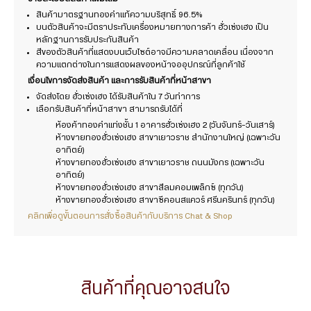
สินค้ามาตรฐานทองคำแท้ความบริสุทธิ์ 96.5%
บนตัวสินค้าจะมีตราประทับเครื่องหมายทางการค้า ฮั่วเซ่งเฮง เป็น
หลักฐานการรับประกันสินค้า
สีของตัวสินค้าที่แสดงบนเว็บไซต์อาจมีความคลาดเคลื่อน เนื่องจาก
ความแตกต่างในการแสดงผลของหน้าจออุปกรณ์ที่ลูกค้าใช้
เงื่อนไขการจัดส่งสินค้า และการรับสินค้าที่หน้าสาขา
จัดส่งโดย ฮั่วเซ่งเฮง ได้รับสินค้าใน 7 วันทำการ
เลือกรับสินค้าที่หน้าสาขา สามารถรับได้ที่
ห้องค้าทองคำแท่งชั้น 1 อาคารฮั่วเซ่งเฮง 2 (วันจันทร์-วันเสาร์)
ห้างขายทองฮั่วเซ่งเฮง สาขาเยาวราช สำนักงานใหญ่ (เฉพาะวัน
อาทิตย์)
ห้างขายทองฮั่วเซ่งเฮง สาขาเยาวราช ถนนมังกร (เฉพาะวัน
อาทิตย์)
ห้างขายทองฮั่วเซ่งเฮง สาขาสีลมคอมเพล็กซ์ (ทุกวัน)
ห้างขายทองฮั่วเซ่งเฮง สาขาซีคอนสแควร์ ศรีนครินทร์ (ทุกวัน)
คลิกเพื่อดูขั้นตอนการสั่งซื้อสินค้ากับบริการ Chat & Shop
สินค้าที่คุณอาจสนใจ