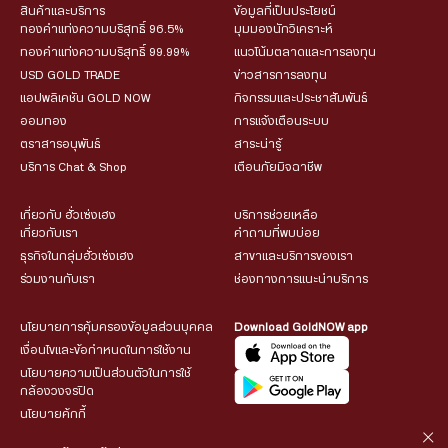
สินค้าและบริการ
ข้อมูลที่เป็นประโยชน์
ทองคำแท่งความบริสุทธิ์ 96.5%
มุมมองนักวิเคราะห์
ทองคำแท่งความบริสุทธิ์ 99.99%
แนวโน้มตลาดและการลงทุน
USD GOLD TRADE
ข่าวสารการลงทุน
แอปพลิเคชัน GOLD NOW
กิจกรรมและประชาสัมพันธ์
ออมทอง
การแจ้งเตือนระบบ
ตราสารอนุพันธ์
สาระน่ารู้
บริการ Chat & Shop
เตือนภัยมิจฉาชีพ
เกี่ยวกับ ฮั่วเซ่งเฮง
บริการช่วยเหลือ
เกี่ยวกับเรา
คำถามที่พบบ่อย
ธุรกิจในกลุ่มฮั่วเซ่งเฮง
สาขาและบริการของเรา
ร่วมงานกับเรา
ช่องทางการแนะนำบริการ
นโยบายการคุ้มครองข้อมูลส่วนบุคคล
Download GoldNOW app
เงื่อนไขและข้อกำหนดในการใช้งาน
นโยบายความเป็นส่วนตัวในการใช้
กล้องวงจรปิด
นโยบายคุ้กกี้