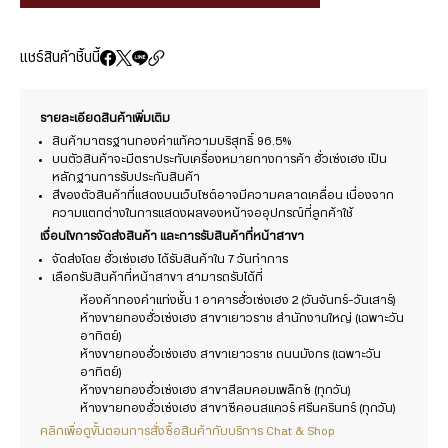
แชร์สินค้าชิ้นนี้
รายละเอียดสินค้าเพิ่มเติม
สินค้ามาตรฐานทองคำแท้ความบริสุทธิ์ 96.5%
บนตัวสินค้าจะมีตราประทับเครื่องหมายทางการค้า ฮั่วเซ่งเฮง เป็น
หลักฐานการรับประกันสินค้า
สีของตัวสินค้าที่แสดงบนเว็บไซต์อาจมีความคลาดเคลื่อน เนื่องจาก
ความแตกต่างในการแสดงผลของหน้าจออุปกรณ์ที่ลูกค้าใช้
เงื่อนไขการจัดส่งสินค้า และการรับสินค้าที่หน้าสาขา
จัดส่งโดย ฮั่วเซ่งเฮง ได้รับสินค้าใน 7 วันทำการ
เลือกรับสินค้าที่หน้าสาขา สามารถรับได้ที่
ห้องค้าทองคำแท่งชั้น 1 อาคารฮั่วเซ่งเฮง 2 (วันจันทร์-วันเสาร์)
ห้างขายทองฮั่วเซ่งเฮง สาขาเยาวราช สำนักงานใหญ่ (เฉพาะวัน
อาทิตย์)
ห้างขายทองฮั่วเซ่งเฮง สาขาเยาวราช ถนนมังกร (เฉพาะวัน
อาทิตย์)
ห้างขายทองฮั่วเซ่งเฮง สาขาสีลมคอมเพล็กซ์ (ทุกวัน)
ห้างขายทองฮั่วเซ่งเฮง สาขาซีคอนสแควร์ ศรีนครินทร์ (ทุกวัน)
คลิกเพื่อดูขั้นตอนการสั่งซื้อสินค้ากับบริการ Chat & Shop